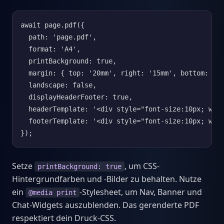
await page.pdf({

  path: 'page.pdf',

  format: 'A4',

  printBackground: true,

  margin: { top: '20mm', right: '15mm', bottom: '20
  landscape: false,

  displayHeaderFooter: true,

  headerTemplate: '<div style="font-size:10px; widt
  footerTemplate: '<div style="font-size:10px; widt
});
Setze
, um CSS-
printBackground: true
Hintergrundfarben und -Bilder zu behalten. Nutze
ein
-Stylesheet, um Nav, Banner und
@media print
Chat-Widgets auszublenden. Das gerenderte PDF
respektiert dein Druck-CSS.