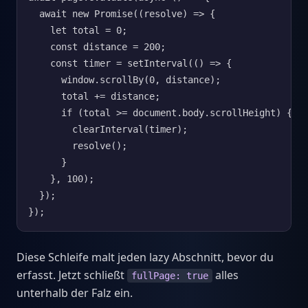
  await new Promise((resolve) => {

    let total = 0;

    const distance = 200;

    const timer = setInterval(() => {

      window.scrollBy(0, distance);

      total += distance;

      if (total >= document.body.scrollHeight) {

        clearInterval(timer);

        resolve();

      }

    }, 100);

  });

});
Diese Schleife malt jeden lazy Abschnitt, bevor du
erfasst. Jetzt schließt
alles
fullPage: true
unterhalb der Falz ein.