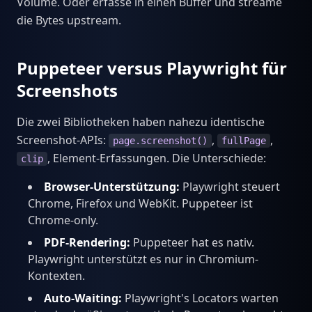
Volume. Oder erfasse in einen Buffer und streame
die Bytes upstream.
Puppeteer versus Playwright für
Screenshots
Die zwei Bibliotheken haben nahezu identische
Screenshot-APIs:
,
,
page.screenshot()
fullPage
, Element-Erfassungen. Die Unterschiede:
clip
Browser-Unterstützung:
Playwright steuert
Chrome, Firefox und WebKit. Puppeteer ist
Chrome-only.
PDF-Rendering:
Puppeteer hat es nativ.
Playwright unterstützt es nur in Chromium-
Kontexten.
Auto-Waiting:
Playwright's Locators warten