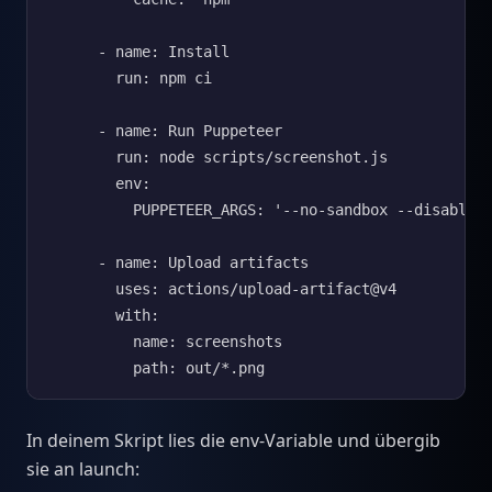
      - name: Install

        run: npm ci

      - name: Run Puppeteer

        run: node scripts/screenshot.js

        env:

          PUPPETEER_ARGS: '--no-sandbox --disable-s
      - name: Upload artifacts

        uses: actions/upload-artifact@v4

        with:

          name: screenshots

          path: out/*.png
In deinem Skript lies die env-Variable und übergib
sie an launch: