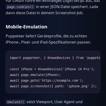
Für OAuth führe ein einmaliges Login-Skript aus, das
in einer JSON-Datei speichert. Lade
page.cookies()
dann diese Datei in deinem Screenshot-Job.
Mobile-Emulation
Puppeteer liefert Geräteprofile, die zu echten
iPhone-, Pixel- und iPad-Spezifikationen passen.
import puppeteer, { KnownDevices } from 'puppeteer'
const iPhone = KnownDevices['iPhone 14 Pro'];

await page.emulate(iPhone);

await page.goto('https://example.com');

await page.screenshot({ path: 'iphone.png' });
setzt Viewport, User Agent und
emulate()