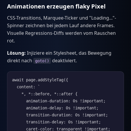
Animationen erzeugen flaky Pixel
CSS-Transitions, Marquee-Ticker und "Loading..."-
Spinner zeichnen bei jedem Lauf andere Frames.
Visuelle Regressions-Diffs werden vom Rauschen
rot.
Lösung:
Injiziere ein Stylesheet, das Bewegung
direkt nach
deaktiviert.
goto()
await page.addStyleTag({

  content: `

    *, *::before, *::after {

      animation-duration: 0s !important;

      animation-delay: 0s !important;

      transition-duration: 0s !important;

      transition-delay: 0s !important;

      caret-color: transparent !important;
