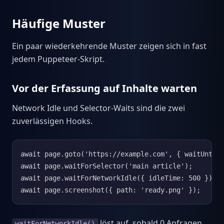
Häufige Muster
Ein paar wiederkehrende Muster zeigen sich in fast
jedem Puppeteer-Skript.
Vor der Erfassung auf Inhalte warten
Network Idle und Selector-Waits sind die zwei
zuverlässigen Hooks.
await page.goto('https://example.com', { waitUntil:
await page.waitForSelector('main article');

await page.waitForNetworkIdle({ idleTime: 500 });

await page.screenshot({ path: 'ready.png' });
löst auf, sobald 0 Anfragen
waitForNetworkIdle()