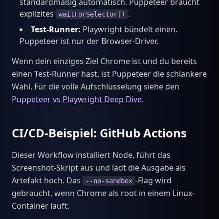
standardmäßig automatisch. Puppeteer braucht
explizites
.
waitForSelector()
Test-Runner:
Playwright bündelt einen.
Puppeteer ist nur der Browser-Driver.
Wenn dein einziges Ziel Chrome ist und du bereits
einen Test-Runner hast, ist Puppeteer die schlankere
Wahl. Für die volle Aufschlüsselung siehe den
Puppeteer vs Playwright Deep Dive
.
CI/CD-Beispiel: GitHub Actions
Dieser Workflow installiert Node, führt das
Screenshot-Skript aus und lädt die Ausgabe als
Artefakt hoch. Das
-Flag wird
--no-sandbox
gebraucht, wenn Chrome als root in einem Linux-
Container läuft.