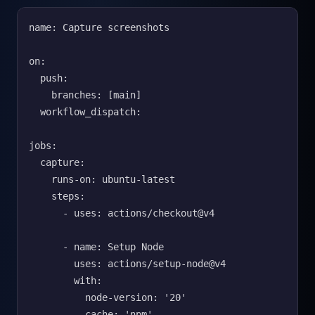
name: Capture screenshots

on:

  push:

    branches: [main]

  workflow_dispatch:

jobs:

  capture:

    runs-on: ubuntu-latest

    steps:

      - uses: actions/checkout@v4

      - name: Setup Node

        uses: actions/setup-node@v4

        with:

          node-version: '20'

          cache: 'npm'
