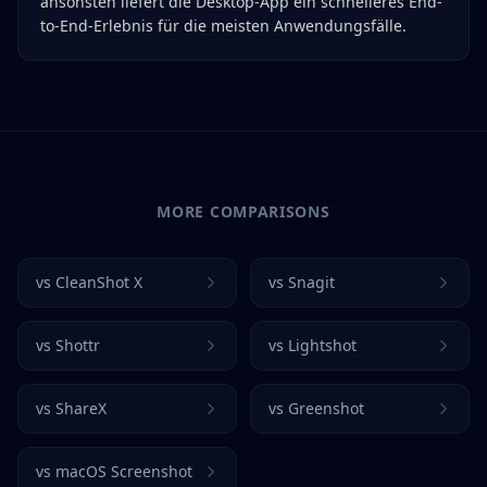
ansonsten liefert die Desktop-App ein schnelleres End-
to-End-Erlebnis für die meisten Anwendungsfälle.
MORE COMPARISONS
vs
CleanShot X
vs
Snagit
vs
Shottr
vs
Lightshot
vs
ShareX
vs
Greenshot
vs
macOS Screenshot