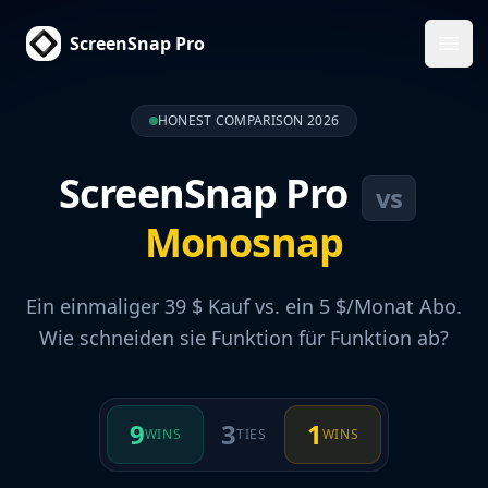
ScreenSnap Pro
Haup
HONEST COMPARISON 2026
ScreenSnap Pro
vs
Monosnap
Ein einmaliger 39 $ Kauf vs. ein 5 $/Monat Abo.
Wie schneiden sie Funktion für Funktion ab?
9
3
1
WINS
TIES
WINS