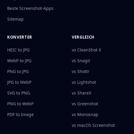
Beste Screenshot-Apps
Sitemap
KONVERTER
VERGLEICH
HEIC to JPG
vs CleanShot X
WebP to JPG
vs Snagit
PNG to JPG
vs Shottr
JPG to WebP
vs Lightshot
SVG to PNG
vs ShareX
PNG to WebP
vs Greenshot
PDF to Image
vs Monosnap
vs macOS Screenshot