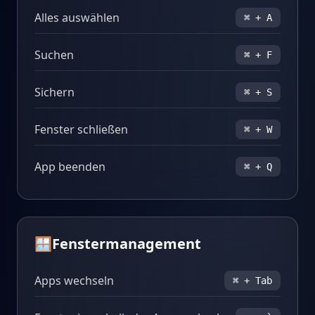
Alles auswählen
⌘ + A
Suchen
⌘ + F
Sichern
⌘ + S
Fenster schließen
⌘ + W
App beenden
⌘ + Q
🪟
Fenstermanagement
Apps wechseln
⌘ + Tab