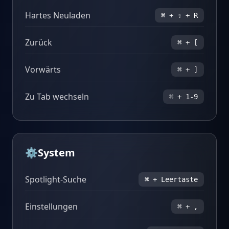
Hartes Neuladen
⌘ + ⇧ + R
Zurück
⌘ + [
Vorwärts
⌘ + ]
Zu Tab wechseln
⌘ + 1-9
⚙️
System
Spotlight-Suche
⌘ + Leertaste
Einstellungen
⌘ + ,