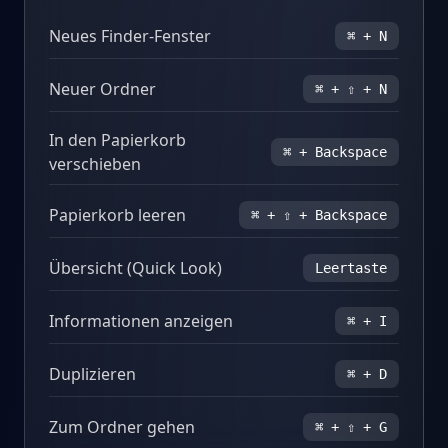
Neues Finder-Fenster
⌘ + N
Neuer Ordner
⌘ + ⇧ + N
In den Papierkorb
⌘ + Backspace
verschieben
Papierkorb leeren
⌘ + ⇧ + Backspace
Übersicht (Quick Look)
Leertaste
Informationen anzeigen
⌘ + I
Duplizieren
⌘ + D
Zum Ordner gehen
⌘ + ⇧ + G