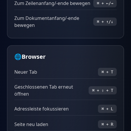
Zum Zeilenanfang/-ende bewegen
⌘ + ←/→
Zum Dokumentanfang/-ende
⌘ + ↑/↓
bewegen
🌐
Browser
Neuer Tab
⌘ + T
Geschlossenen Tab erneut
⌘ + ⇧ + T
öffnen
Adressleiste fokussieren
⌘ + L
Seite neu laden
⌘ + R