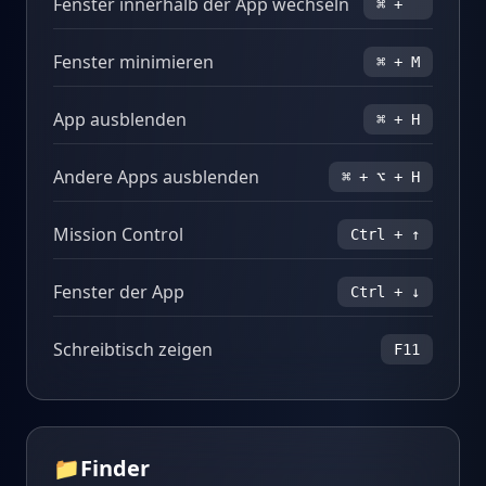
Fenster innerhalb der App wechseln
⌘ + `
Fenster minimieren
⌘ + M
App ausblenden
⌘ + H
Andere Apps ausblenden
⌘ + ⌥ + H
Mission Control
Ctrl + ↑
Fenster der App
Ctrl + ↓
Schreibtisch zeigen
F11
📁
Finder