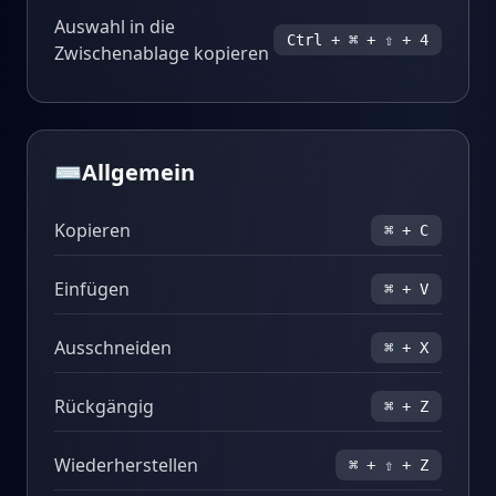
Auswahl in die
Ctrl + ⌘ + ⇧ + 4
Zwischenablage kopieren
⌨️
Allgemein
Kopieren
⌘ + C
Einfügen
⌘ + V
Ausschneiden
⌘ + X
Rückgängig
⌘ + Z
Wiederherstellen
⌘ + ⇧ + Z