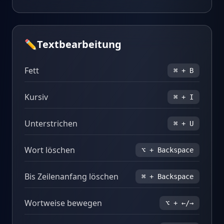
✏️
Textbearbeitung
Fett
⌘ + B
Kursiv
⌘ + I
Unterstrichen
⌘ + U
Wort löschen
⌥ + Backspace
Bis Zeilenanfang löschen
⌘ + Backspace
Wortweise bewegen
⌥ + ←/→