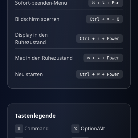
Sofort-beenden-Menü
⌘ + ⌥ + Esc
Bildschirm sperren
Ctrl + ⌘ + Q
Display in den
Ctrl + ⇧ + Power
Ruhezustand
Mac in den Ruhezustand
⌘ + ⌥ + Power
Neu starten
Ctrl + ⌘ + Power
Tastenlegende
Command
Option/Alt
⌘
⌥