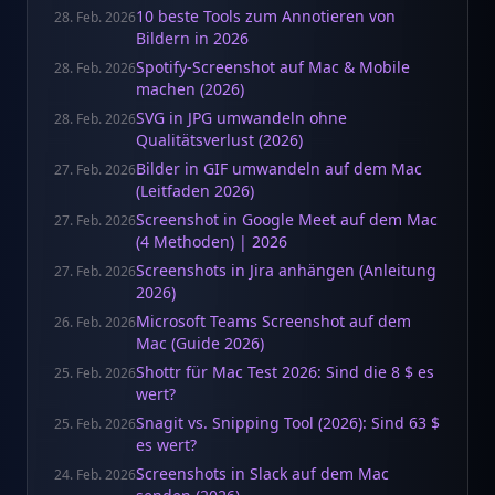
10 beste Tools zum Annotieren von
28. Feb. 2026
Bildern in 2026
Spotify-Screenshot auf Mac & Mobile
28. Feb. 2026
machen (2026)
SVG in JPG umwandeln ohne
28. Feb. 2026
Qualitätsverlust (2026)
Bilder in GIF umwandeln auf dem Mac
27. Feb. 2026
(Leitfaden 2026)
Screenshot in Google Meet auf dem Mac
27. Feb. 2026
(4 Methoden) | 2026
Screenshots in Jira anhängen (Anleitung
27. Feb. 2026
2026)
Microsoft Teams Screenshot auf dem
26. Feb. 2026
Mac (Guide 2026)
Shottr für Mac Test 2026: Sind die 8 $ es
25. Feb. 2026
wert?
Snagit vs. Snipping Tool (2026): Sind 63 $
25. Feb. 2026
es wert?
Screenshots in Slack auf dem Mac
24. Feb. 2026