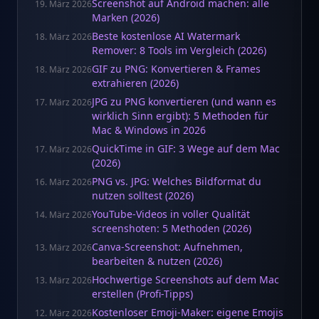
Screenshot auf Android machen: alle
19. März 2026
Marken (2026)
Beste kostenlose AI Watermark
18. März 2026
Remover: 8 Tools im Vergleich (2026)
GIF zu PNG: Konvertieren & Frames
18. März 2026
extrahieren (2026)
JPG zu PNG konvertieren (und wann es
17. März 2026
wirklich Sinn ergibt): 5 Methoden für
Mac & Windows in 2026
QuickTime in GIF: 3 Wege auf dem Mac
17. März 2026
(2026)
PNG vs. JPG: Welches Bildformat du
16. März 2026
nutzen solltest (2026)
YouTube-Videos in voller Qualität
14. März 2026
screenshoten: 5 Methoden (2026)
Canva-Screenshot: Aufnehmen,
13. März 2026
bearbeiten & nutzen (2026)
Hochwertige Screenshots auf dem Mac
13. März 2026
erstellen (Profi-Tipps)
Kostenloser Emoji-Maker: eigene Emojis
12. März 2026