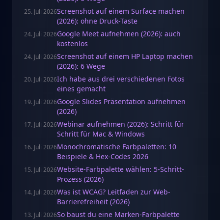
Screenshot auf einem Surface machen
25. Juli 2026
(2026): ohne Druck-Taste
Google Meet aufnehmen (2026): auch
24. Juli 2026
kostenlos
Screenshot auf einem HP Laptop machen
24. Juli 2026
(2026): 6 Wege
Ich habe aus drei verschiedenen Fotos
20. Juli 2026
eines gemacht
Google Slides Präsentation aufnehmen
19. Juli 2026
(2026)
Webinar aufnehmen (2026): Schritt für
17. Juli 2026
Schritt für Mac & Windows
Monochromatische Farbpaletten: 10
16. Juli 2026
Beispiele & Hex-Codes 2026
Website-Farbpalette wählen: 5-Schritt-
15. Juli 2026
Prozess (2026)
Was ist WCAG? Leitfaden zur Web-
14. Juli 2026
Barrierefreiheit (2026)
So baust du eine Marken-Farbpalette
13. Juli 2026