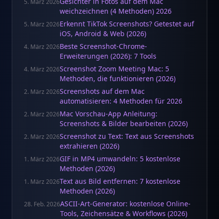
Gesichter in Fotos auf dem Mac
5. März 2026
weichzeichnen (4 Methoden) 2026
Erkennt TikTok Screenshots? Getestet auf
5. März 2026
iOS, Android & Web (2026)
Beste Screenshot-Chrome-
4. März 2026
Erweiterungen (2026): 7 Tools
Screenshot Zoom Meeting Mac: 5
4. März 2026
Methoden, die funktionieren (2026)
Screenshots auf dem Mac
2. März 2026
automatisieren: 4 Methoden für 2026
Mac Vorschau-App Anleitung:
2. März 2026
Screenshots & Bilder bearbeiten (2026)
Screenshot zu Text: Text aus Screenshots
2. März 2026
extrahieren (2026)
GIF in MP4 umwandeln: 5 kostenlose
1. März 2026
Methoden (2026)
Text aus Bild entfernen: 7 kostenlose
1. März 2026
Methoden (2026)
ASCII-Art-Generator: kostenlose Online-
28. Feb. 2026
Tools, Zeichensätze & Workflows (2026)