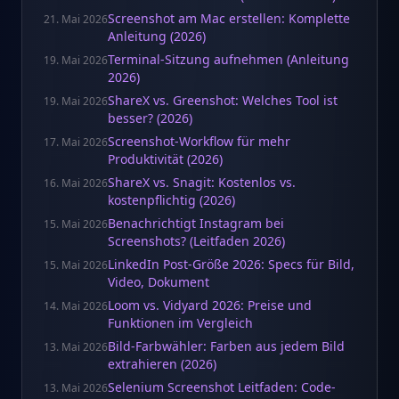
Screenshot am Mac erstellen: Komplette
21. Mai 2026
Anleitung (2026)
Terminal-Sitzung aufnehmen (Anleitung
19. Mai 2026
2026)
ShareX vs. Greenshot: Welches Tool ist
19. Mai 2026
besser? (2026)
Screenshot-Workflow für mehr
17. Mai 2026
Produktivität (2026)
ShareX vs. Snagit: Kostenlos vs.
16. Mai 2026
kostenpflichtig (2026)
Benachrichtigt Instagram bei
15. Mai 2026
Screenshots? (Leitfaden 2026)
LinkedIn Post-Größe 2026: Specs für Bild,
15. Mai 2026
Video, Dokument
Loom vs. Vidyard 2026: Preise und
14. Mai 2026
Funktionen im Vergleich
Bild-Farbwähler: Farben aus jedem Bild
13. Mai 2026
extrahieren (2026)
Selenium Screenshot Leitfaden: Code-
13. Mai 2026