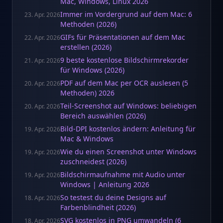
Mac, Windows, Linux 2026
Immer im Vordergrund auf dem Mac: 6
23. Apr. 2026
Methoden (2026)
GIFs für Präsentationen auf dem Mac
22. Apr. 2026
erstellen (2026)
9 beste kostenlose Bildschirmrekorder
21. Apr. 2026
für Windows (2026)
PDF auf dem Mac per OCR auslesen (5
20. Apr. 2026
Methoden) 2026
Teil-Screenshot auf Windows: beliebigen
20. Apr. 2026
Bereich auswählen (2026)
Bild-DPI kostenlos ändern: Anleitung für
19. Apr. 2026
Mac & Windows
Wie du einen Screenshot unter Windows
19. Apr. 2026
zuschneidest (2026)
Bildschirmaufnahme mit Audio unter
19. Apr. 2026
Windows | Anleitung 2026
So testest du deine Designs auf
18. Apr. 2026
Farbenblindheit (2026)
SVG kostenlos in PNG umwandeln (6
18. Apr. 2026