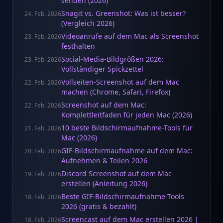
senden (2026)
Snagit vs. Greenshot: Was ist besser?
24. Feb. 2026
(Vergleich 2026)
Videoanrufe auf dem Mac als Screenshot
23. Feb. 2026
festhalten
Social-Media-Bildgrößen 2026:
23. Feb. 2026
Vollständiger Spickzettel
Vollseiten-Screenshot auf dem Mac
22. Feb. 2026
machen (Chrome, Safari, Firefox)
Screenshot auf dem Mac:
22. Feb. 2026
Komplettleitfaden für jeden Mac (2026)
10 beste Bildschirmaufnahme-Tools für
21. Feb. 2026
Mac (2026)
GIF-Bildschirmaufnahme auf dem Mac:
20. Feb. 2026
Aufnehmen & Teilen 2026
Discord Screenshot auf dem Mac
19. Feb. 2026
erstellen (Anleitung 2026)
Beste GIF-Bildschirmaufnahme-Tools
18. Feb. 2026
2026 (gratis & bezahlt)
Screencast auf dem Mac erstellen 2026 |
18. Feb. 2026