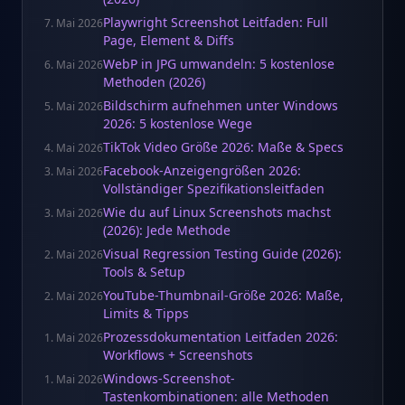
Playwright Screenshot Leitfaden: Full
7. Mai 2026
Page, Element & Diffs
WebP in JPG umwandeln: 5 kostenlose
6. Mai 2026
Methoden (2026)
Bildschirm aufnehmen unter Windows
5. Mai 2026
2026: 5 kostenlose Wege
TikTok Video Größe 2026: Maße & Specs
4. Mai 2026
Facebook-Anzeigengrößen 2026:
3. Mai 2026
Vollständiger Spezifikationsleitfaden
Wie du auf Linux Screenshots machst
3. Mai 2026
(2026): Jede Methode
Visual Regression Testing Guide (2026):
2. Mai 2026
Tools & Setup
YouTube-Thumbnail-Größe 2026: Maße,
2. Mai 2026
Limits & Tipps
Prozessdokumentation Leitfaden 2026:
1. Mai 2026
Workflows + Screenshots
Windows-Screenshot-
1. Mai 2026
Tastenkombinationen: alle Methoden