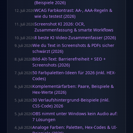
(Beispiele 2026)
WCAG Farbkontrast: AA-, AAA-Regeln &
12. Juli 2026
wie du testest (2026)
Screenshot KI 2026: OCR,
11. Juli 2026
Zusammenfassung & smarte Workflows
8 beste KI-Video-Zusammenfasser (2026)
10. Juli 2026
Wie du Text in Screenshots & PDFs sicher
9. Juli 2026
schwärzt (2026)
Bild-Alt-Text: Barrierefreiheit + SEO +
8. Juli 2026
Screenshots (2026)
50 Farbpaletten-Ideen für 2026 (inkl. HEX-
7. Juli 2026
Codes)
Komplementärfarben: Paare, Beispiele &
6. Juli 2026
Hex-Werte (2026)
30 Verlaufshintergrund-Beispiele (inkl.
5. Juli 2026
CSS-Code) 2026
OBS nimmt unter Windows kein Audio auf:
5. Juli 2026
7 Lösungen
Analoge Farben: Paletten, Hex-Codes & UI-
4. Juli 2026