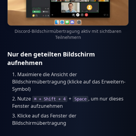
Discord-Bildschirmübertragung aktiv mit sichtbaren
Teilnehmern
Nur den geteilten Bildschirm
aufnehmen
Maximiere die Ansicht der
Bildschirmübertragung (klicke auf das Erweitern-
Symbol)
Nutze
+
, um nur dieses
⌘ + Shift + 4
Space
Fenster aufzunehmen
Klicke auf das Fenster der
Bildschirmübertragung