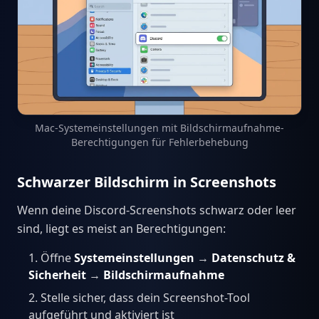
Mac-Systemeinstellungen mit Bildschirmaufnahme-
Berechtigungen für Fehlerbehebung
Schwarzer Bildschirm in Screenshots
Wenn deine Discord-Screenshots schwarz oder leer
sind, liegt es meist an Berechtigungen:
Öffne
Systemeinstellungen
→
Datenschutz &
Sicherheit
→
Bildschirmaufnahme
Stelle sicher, dass dein Screenshot-Tool
aufgeführt und aktiviert ist