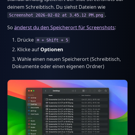
deinem Schreibtisch. Du siehst Dateien wie
.
Screenshot 2026-02-02 at 3.45.12 PM.png
So
änderst du den Speicherort für Screenshots
:
Drücke
⌘ + Shift + 5
Klicke auf
Optionen
Wähle einen neuen Speicherort (Schreibtisch,
Dokumente oder einen eigenen Ordner)