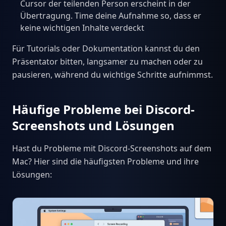
Cursor der teilenden Person erscheint in der
Übertragung. Time deine Aufnahme so, dass er
keine wichtigen Inhalte verdeckt
Für Tutorials oder Dokumentation kannst du den
Präsentator bitten, langsamer zu machen oder zu
pausieren, während du wichtige Schritte aufnimmst.
Häufige Probleme bei Discord-
Screenshots und Lösungen
Hast du Probleme mit Discord-Screenshots auf dem
Mac? Hier sind die häufigsten Probleme und ihre
Lösungen: