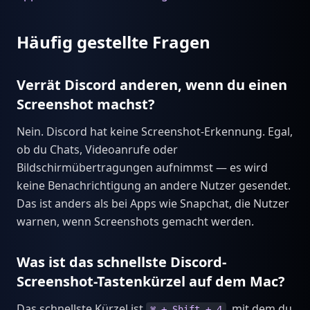
Häufig gestellte Fragen
Verrät Discord anderen, wenn du einen
Screenshot machst?
Nein. Discord hat keine Screenshot-Erkennung. Egal,
ob du Chats, Videoanrufe oder
Bildschirmübertragungen aufnimmst — es wird
keine Benachrichtigung an andere Nutzer gesendet.
Das ist anders als bei Apps wie Snapchat, die Nutzer
warnen, wenn Screenshots gemacht werden.
Was ist das schnellste Discord-
Screenshot-Tastenkürzel auf dem Mac?
Das schnellste Kürzel ist
, mit dem du
⌘ + Shift + 4