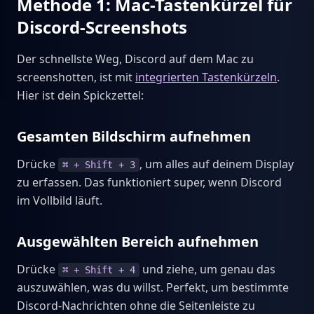
Methode 1: Mac-Tastenkürzel für
Discord-Screenshots
Der schnellste Weg, Discord auf dem Mac zu
screenshotten, ist mit
integrierten Tastenkürzeln
.
Hier ist dein Spickzettel:
Gesamten Bildschirm aufnehmen
Drücke
, um alles auf deinem Display
⌘ + Shift + 3
zu erfassen. Das funktioniert super, wenn Discord
im Vollbild läuft.
Ausgewählten Bereich aufnehmen
Drücke
und ziehe, um genau das
⌘ + Shift + 4
auszuwählen, was du willst. Perfekt, um bestimmte
Discord-Nachrichten ohne die Seitenleiste zu