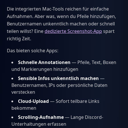
Die integrierten Mac-Tools reichen für einfache
Aufnahmen. Aber was, wenn du Pfeile hinzufügen,
Benutzernamen unkenntlich machen oder schnell
teilen willst? Eine
dedizierte Screenshot-App
spart
richtig Zeit.
Das bieten solche Apps:
Schnelle Annotationen
— Pfeile, Text, Boxen
und Markierungen hinzufügen
Sensible Infos unkenntlich machen
—
Benutzernamen, IPs oder persönliche Daten
verstecken
Cloud-Upload
— Sofort teilbare Links
bekommen
Scrolling-Aufnahme
— Lange Discord-
Unterhaltungen erfassen