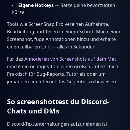
Eigene Hotkeys
— Setze deine bevorzugten
Kürzel
Tools wie ScreenSnap Pro vereinen Aufnahme,
Bearbeitung und Teilen in einem Schritt. Mach einen
Screenshot, füge Annotationen hinzu und erhalte
einen teilbaren Link — alles in Sekunden.
Für das
Annotieren von Screenshots auf dem Mac
macht ein richtiges Tool einen großen Unterschied.
Praktisch für Bug-Reports, Tutorials oder um
jemandem im Internet das Gegenteil zu beweisen.
So screenshottest du Discord-
Chats und DMs
Discord-Textunterhaltungen aufzunehmen ist