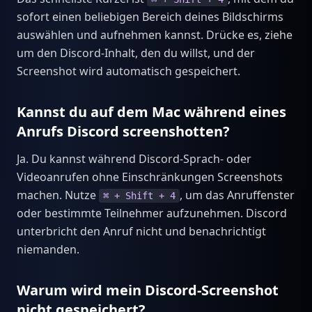
sofort einen beliebigen Bereich deines Bildschirms
auswählen und aufnehmen kannst. Drücke es, ziehe
um den Discord-Inhalt, den du willst, und der
Screenshot wird automatisch gespeichert.
Kannst du auf dem Mac während eines
Anrufs Discord screenshotten?
Ja. Du kannst während Discord-Sprach- oder
Videoanrufen ohne Einschränkungen Screenshots
machen. Nutze
, um das Anruffenster
⌘ + Shift + 4
oder bestimmte Teilnehmer aufzunehmen. Discord
unterbricht den Anruf nicht und benachrichtigt
niemanden.
Warum wird mein Discord-Screenshot
nicht gespeichert?