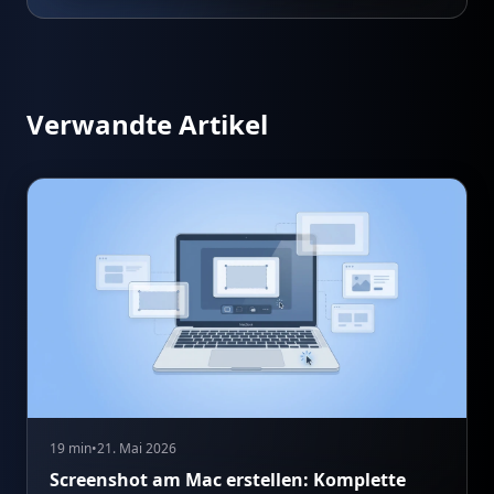
Verwandte Artikel
19 min
•
21. Mai 2026
Screenshot am Mac erstellen: Komplette