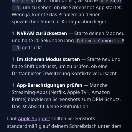
nicht funktioniert, versuche
Shift + 3
⌘ + Shift
, um zu sehen, ob die Screenshot-App startet.
+ 5
Wenn ja, könnte das Problem an deiner
spezifischen Shortcut-Konfiguration liegen
NVRAM zurücksetzen
— Starte deinen Mac neu
und halte 20 Sekunden lang
Option + Command + P
gedrückt
+ R
Im sicheren Modus starten
— Starte neu und
halte Shift gedrückt, um zu prüfen, ob eine
Drittanbieter-Erweiterung Konflikte verursacht
App-Berechtigungen prüfen
— Manche
Streaming-Apps (Netflix, Apple TV+, Amazon
Prime) blockieren Screenshots zum DRM-Schutz.
Das ist Absicht, keine Fehlfunktion.
Laut
Apple Support
sollten Screenshots
standardmäßig auf deinem Schreibtisch unter dem