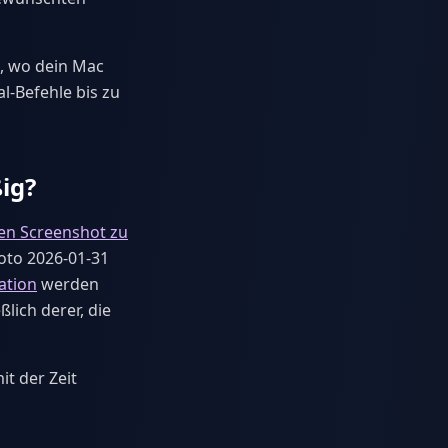
n, wo dein Mac
-Befehle bis zu
ig?
en Screenshot zu
oto 2026-01-31
ation
werden
lich derer, die
t der Zeit