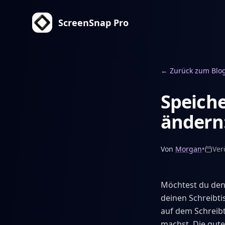
ScreenSnap Pro
←
Zurück zum Blo
Speiche
ändern
Von
Morgan
•
Ver
Möchtest du den
deinen Schreibti
auf dem Schreibt
machst. Die gute