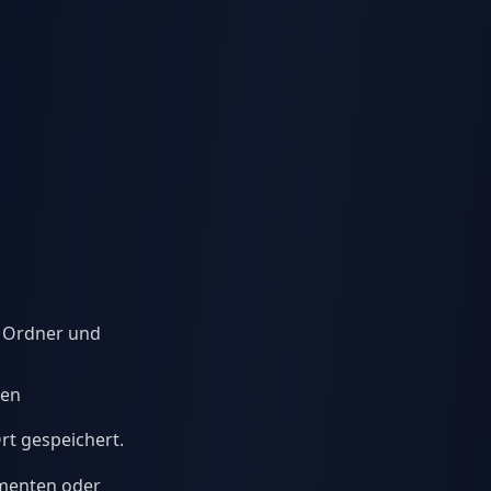
n Ordner und
ßen
rt gespeichert.
umenten oder