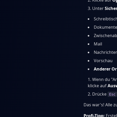
Klicke auf
O
Unter
Siche
Schreibtisc
Dokument
Zwischenab
Mail
Nachrichte
Vorschau
Anderer Ort
Wenn du "An
klicke auf
Aus
Drücke
Esc
Das war's! Alle
Profi-Tipp:
Erste