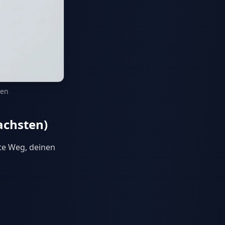
gen
achsten)
te Weg, deinen