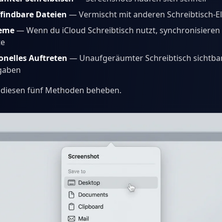
findbare Dateien
— Vermischt mit anderen Schreibtisch-
leme
— Wenn du iCloud Schreibtisch nutzt, synchronisieren
te
onelles Auftreten
— Unaufgeräumter Schreibtisch sichtbar
igaben
t diesen fünf Methoden beheben.