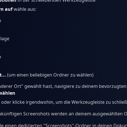
ptionen
in der schwebenden Werkzeugleiste
rn auf
wähle aus:
h
e
lage
n
...
(um einen beliebigen Ordner zu wählen)
derer Ort" gewählt hast, navigiere zu deinem bevorzugte
wählen
oder klicke irgendwohin, um die Werkzeugleiste zu schlie
 zukünftigen Screenshots werden an deinem ausgewählten O
lle einen dedizierten "Screenshots"-Ordner in deinen Dok