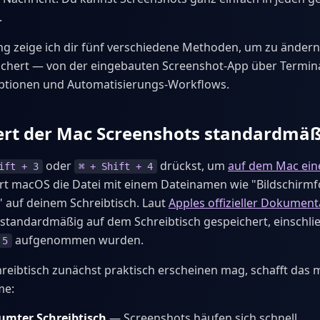
.
ung zeige ich dir fünf verschiedene Methoden, um zu änder
chert — von der eingebauten Screenshot-App über Terminal
ptionen und Automatisierungs-Workflows.
ert der Mac Screenshots standardmäß
oder
drückst, um
auf dem Mac ein
ift + 3
⌘ + Shift + 4
ert macOS die Datei mit einem Dateinamen wie "Bildschirmf
 auf deinem Schreibtisch. Laut
Apples offizieller Dokument
 standardmäßig auf dem Schreibtisch gespeichert, einschließ
aufgenommen wurden.
 5
eibtisch zunächst praktisch erscheinen mag, schafft das mi
me:
mter Schreibtisch
— Screenshots häufen sich schnell