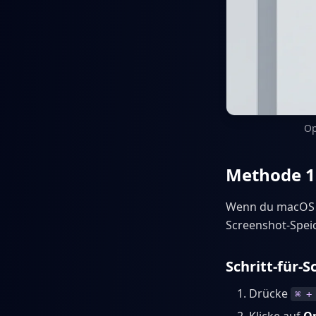
Op
Methode 1:
Wenn du macOS Mo
Screenshot-Spei
Schritt-für-S
Drücke
⌘ +