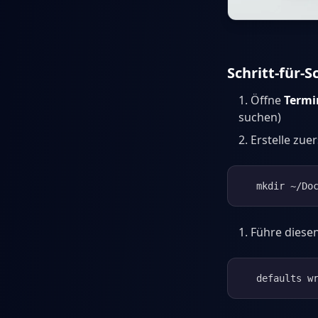
Schritt-für-S
Öffne
Termi
suchen)
Erstelle zuer
   mkdir ~/Do
Führe diesen
   defaults w