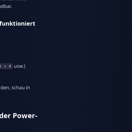
ndbar.
funktioniert
usw.)
t + 4
den, schau in
oder Power-