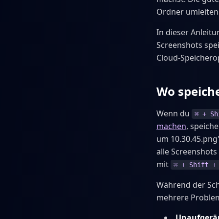
Ordner umleiten
In dieser Anleit
Screenshots spei
Cloud-Speichero
Wo speich
Wenn du
⌘ + Sh
machen
, speich
um 10.30.45.png"
alle Screenshots
mit
⌘ + Shift +
Während der Schr
mehrere Proble
Unaufgeräu