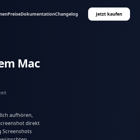
nen
Preise
Dokumentation
Changelog
Jetzt kaufen
 dem Mac
eit
ich aufhören,
creenshot direkt
g Screenshots
gewünschten