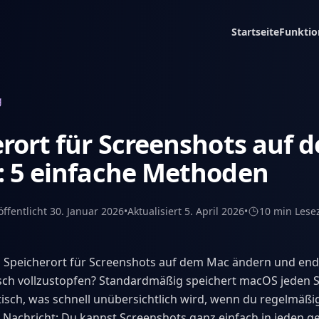
Startseite
Funktio
g
rort für Screenshots auf
: 5 einfache Methoden
öffentlicht
30. Januar 2026
•
Aktualisiert
5. April 2026
•
10 min
Lesez
 Speicherort für Screenshots auf dem Mac ändern und endl
sch vollzustopfen? Standardmäßig speichert macOS jeden S
isch, was schnell unübersichtlich wird, wenn du regelmäßi
 Nachricht: Du kannst Screenshots ganz einfach in jeden 