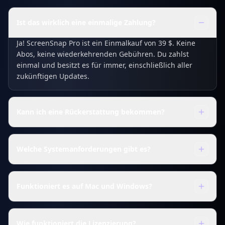
Ist das wirklich eine einmalige Zahlung?
Ja! ScreenSnap Pro ist ein Einmalkauf von 39 $. Keine
Abos, keine wiederkehrenden Gebühren. Du zahlst
einmal und besitzt es für immer, einschließlich aller
zukünftigen Updates.
Kann ich eine Rückerstattung bekommen?
Welche Systemanforderungen gibt es?
Funktioniert es auf Mac und Windows?
Wie funktioniert die Lizenzierung?