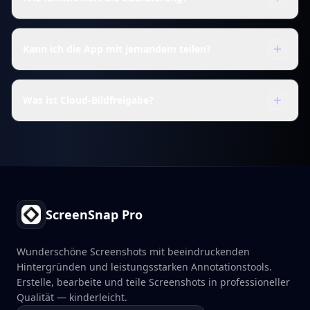
Kann ich die App mit jemandem teilen?
Was ist Cloud-Bildfreigabe?
Footer
ScreenSnap Pro
Wunderschöne Screenshots mit beeindruckenden
Hintergründen und leistungsstarken Annotationstools.
Erstelle, bearbeite und teile Screenshots in professioneller
Qualität — kinderleicht.