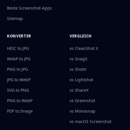
Beste Screenshot-Apps
Sitemap
KONVERTER
VERGLEICH
HEIC to JPG
vs CleanShot X
WebP to JPG
vs Snagit
PNG to JPG
vs Shottr
JPG to WebP
vs Lightshot
SVG to PNG
vs ShareX
PNG to WebP
vs Greenshot
PDF to Image
vs Monosnap
vs macOS Screenshot