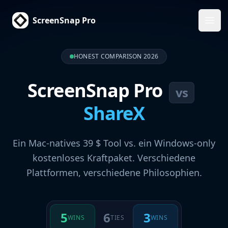
ScreenSnap Pro
Haup
HONEST COMPARISON 2026
ScreenSnap Pro
vs
ShareX
Ein Mac-natives 39 $ Tool vs. ein Windows-only
kostenloses Kraftpaket. Verschiedene
Plattformen, verschiedene Philosophien.
5
6
3
WINS
TIES
WINS