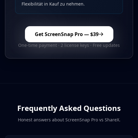
Flexibilität in Kauf zu nehmen.
Get ScreenSnap Pro —
$39
One-time payment · 2 license keys · Free updates
Frequently Asked Questions
Honest answers about ScreenSnap Pro vs
ShareX
.