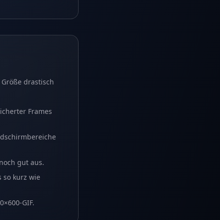
 Größe drastisch
eicherter Frames
ldschirmbereiche
 noch gut aus.
 so kurz wie
0×600-GIF.