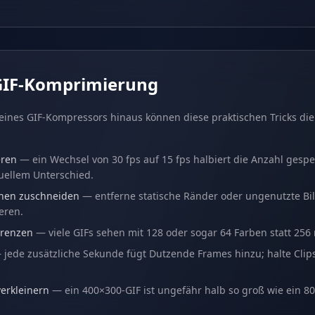
 GIF-Komprimierung
eines GIF-Kompressors hinaus können diese praktischen Tricks die
eren
— ein Wechsel von 30 fps auf 15 fps halbiert die Anzahl gesp
uellem Unterschied.
hen zuschneiden
— entferne statische Ränder oder ungenutzte Bi
eren.
grenzen
— viele GIFs sehen mit 128 oder sogar 64 Farben statt 256
jede zusätzliche Sekunde fügt Dutzende Frames hinzu; halte Clips
erkleinern
— ein 400×300-GIF ist ungefähr halb so groß wie ein 80