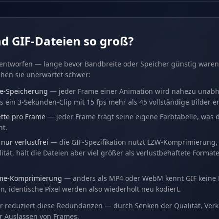
d GIF-Dateien so groß?
entworfen — lange bevor Bandbreite oder Speicher günstig ware
hen sie unerwartet schwer:
e-Speicherung
— jeder Frame einer Animation wird nahezu unab
s ein 3-Sekunden-Clip mit 15 fps mehr als 45 vollständige Bilder e
ette pro Frame
— jeder Frame trägt seine eigene Farbtabelle, was
ht.
ur verlustfrei
— die GIF-Spezifikation nutzt LZW-Komprimierung, di
ität, hält die Dateien aber viel größer als verlustbehaftete Format
ame-Komprimierung
— anders als MP4 oder WebM kennt GIF keine 
 identische Pixel werden also wiederholt neu kodiert.
r reduziert diese Redundanzen — durch Senken der Qualität, Verk
 Auslassen von Frames.