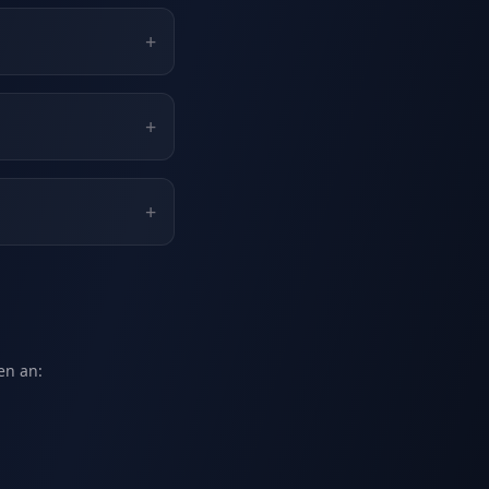
+
+
+
en an: