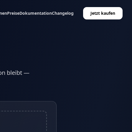
nen
Preise
Dokumentation
Changelog
Jetzt kaufen
on bleibt —