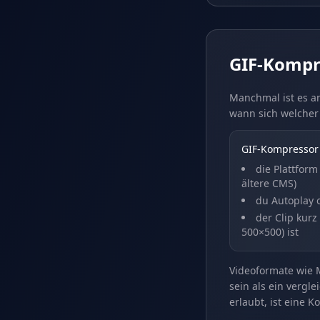
GIF-Kompre
Manchmal ist es am
wann sich welcher 
GIF-Kompressor
die Plattform 
ältere CMS)
du Autoplay 
der Clip kurz
500×500) ist
Videoformate wie
sein als ein vergl
erlaubt, ist eine K