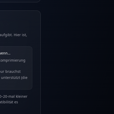
fgibt. Hier ist,
 wenn…
 Komprimierung
pur brauchst
unterstützt (die
–20-mal kleiner
ibilität es