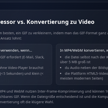
ssor vs. Konvertierung zu Video
 besten, ein GIF zu verkleinern, indem man das GIF-Format ganz au
Ansatz lohnt:
 verwenden, wenn…
In MP4/WebM konvertieren,
GIF erfordert (E-Mail, Slack,
die Datei selbst nach der
über 5 MB groß ist
ohne Video-Player brauchst
du Audio neben der Bilds
 (< 5 Sekunden) und klein (<
die Plattform HTML5-Video 
meisten modernen Seiten)
 MP4 und WebM nutzen Inter-Frame-Komprimierung und können 10
eichbares GIF. Wenn die Dateigröße entscheidend ist und die Kompat
onvertierung oft die klügere Wahl.