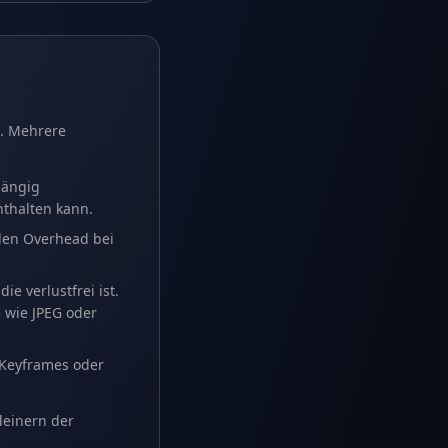
n. Mehrere
hängig
nthalten kann.
 den Overhead bei
e verlustfrei ist.
e wie JPEG oder
Keyframes oder
leinern der