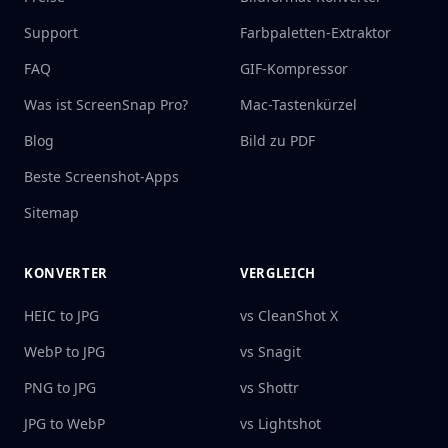
Support
Farbpaletten-Extraktor
FAQ
GIF-Kompressor
Was ist ScreenSnap Pro?
Mac-Tastenkürzel
Blog
Bild zu PDF
Beste Screenshot-Apps
Sitemap
KONVERTER
VERGLEICH
HEIC to JPG
vs CleanShot X
WebP to JPG
vs Snagit
PNG to JPG
vs Shottr
JPG to WebP
vs Lightshot