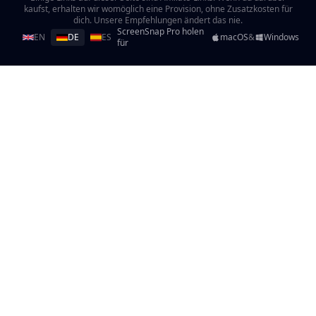
kaufst, erhalten wir womöglich eine Provision, ohne Zusatzkosten für
dich. Unsere Empfehlungen ändert das nie.
ScreenSnap Pro holen
EN
DE
ES
macOS
&
Windows
für