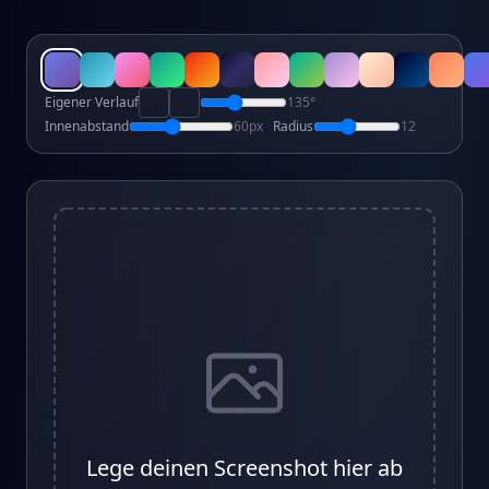
Eigener Verlauf
135
°
Innenabstand
60
px
Radius
12
Lege deinen Screenshot hier ab