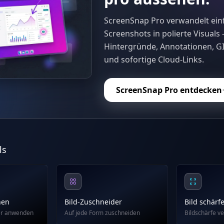
ScreenSnap Pro verwandelt ein
Screenshots in polierte Visuals
Hintergründe, Annotationen, 
und sofortige Cloud-Links.
ScreenSnap Pro entdecken
ls
nen
Bild-Zuschneider
Bild schärf
er anwenden
Auf jede Form zuschneiden
Bildschärfe v