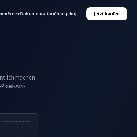
nen
Preise
Dokumentation
Changelog
Jetzt kaufen
nntlichmachen
Pixel-Art-