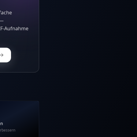
fache
 —
GIF-Aufnahme
en
erbessern