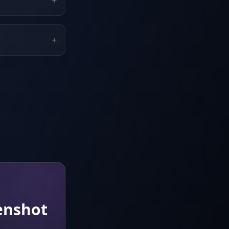
+
+
enshot