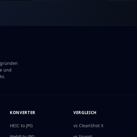
rgründen
te und
ht.
KONVERTER
VERGLEICH
HEIC to JPG
vs CleanShot X
WebP to JPG
vs Snagit