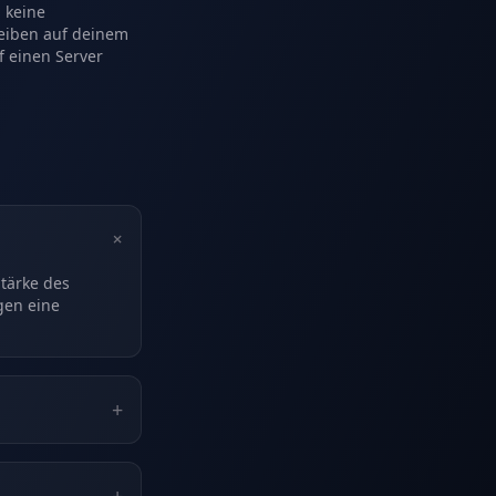
 keine
leiben auf deinem
f einen Server
+
Stärke des
gen eine
+