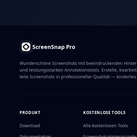
Footer
ScreenSnap Pro
Wunderschöne Screenshots mit beeindruckenden Hinte
und leistungsstarken Annotationstools. Erstelle, bearbei
teile Screenshots in professioneller Qualität — kinderleic
PRODUKT
KOSTENLOSE TOOLS
Download
Alle kostenlosen Tools
Dokumentation
Screenshot-Hintergründe