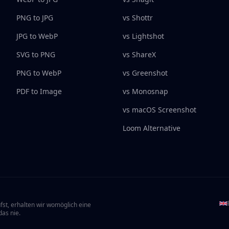
PNG to JPG
vs Shottr
JPG to WebP
vs Lightshot
SVG to PNG
vs ShareX
PNG to WebP
vs Greenshot
PDF to Image
vs Monosnap
vs macOS Screenshot
Loom Alternative
ufst, erhalten wir womöglich eine
as nie.