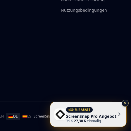
Nutzungsbedingungen
30 % RABATT
ScreenSnap Pro Angebot
EN
DE
ES
ScreenSnap Pro holen für
macOS
&
Windows
39 $
27,30 $
einmalig