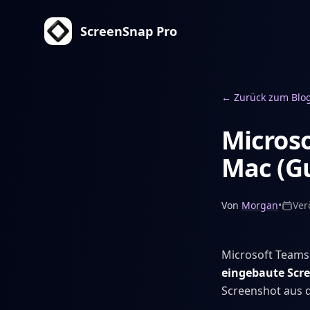
ScreenSnap Pro
←
Zurück zum Blo
Micros
Mac (Gu
Von
Morgan
•
Ver
Microsoft Teams i
eingebaute Scr
Screenshot aus 