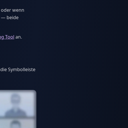
, oder wenn
s — beide
ng Tool
an.
 die Symbolleiste