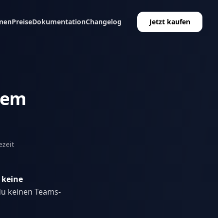
nen
Preise
Dokumentation
Changelog
Jetzt kaufen
dem
ezeit
 keine
du keinen Teams-