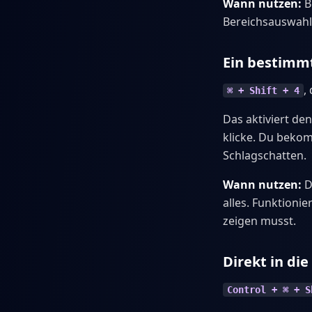
Wann nutzen:
B
Bereichsauswahl m
Ein bestimmt
,
⌘ + Shift + 4
Das aktiviert d
klicke. Du beko
Schlagschatten.
Wann nutzen:
D
alles. Funktioni
zeigen musst.
Direkt in di
Control + ⌘ + S