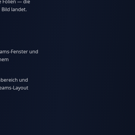
 Folien — die
 Bild landet.
eams-Fenster und
chem
nbereich und
 Teams-Layout