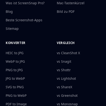
Was ist ScreenSnap Pro?
Mac-Tastenkürzel
Blog
Bild zu PDF
Beste Screenshot-Apps
Sitemap
KONVERTER
VERGLEICH
HEIC to JPG
vs CleanShot X
WebP to JPG
vs Snagit
PNG to JPG
vs Shottr
JPG to WebP
vs Lightshot
SVG to PNG
vs ShareX
PNG to WebP
vs Greenshot
PDF to Image
vs Monosnap