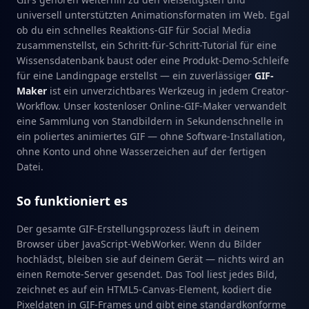
universell unterstützten Animationsformaten im Web. Egal
ob du ein schnelles Reaktions-GIF für Social Media
zusammenstellst, ein Schritt-für-Schritt-Tutorial für eine
Wissensdatenbank baust oder eine Produkt-Demo-Schleife
für eine Landingpage erstellst — ein zuverlässiger
GIF-
Maker
ist ein unverzichtbares Werkzeug in jedem Creator-
Workflow. Unser kostenloser Online-GIF-Maker verwandelt
eine Sammlung von Standbildern in Sekundenschnelle in
ein poliertes animiertes GIF — ohne Software-Installation,
ohne Konto und ohne Wasserzeichen auf der fertigen
Datei.
So funktioniert es
Der gesamte GIF-Erstellungsprozess läuft in deinem
Browser über JavaScript-WebWorker. Wenn du Bilder
hochlädst, bleiben sie auf deinem Gerät — nichts wird an
einen Remote-Server gesendet. Das Tool liest jedes Bild,
zeichnet es auf ein HTML5-Canvas-Element, kodiert die
Pixeldaten in GIF-Frames und gibt eine standardkonforme