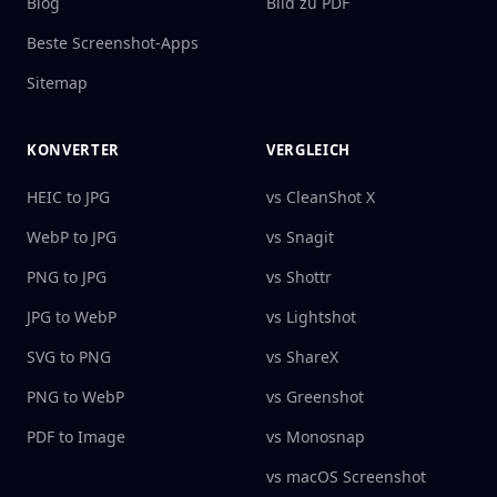
Blog
Bild zu PDF
Beste Screenshot-Apps
Sitemap
KONVERTER
VERGLEICH
HEIC to JPG
vs CleanShot X
WebP to JPG
vs Snagit
PNG to JPG
vs Shottr
JPG to WebP
vs Lightshot
SVG to PNG
vs ShareX
PNG to WebP
vs Greenshot
PDF to Image
vs Monosnap
vs macOS Screenshot