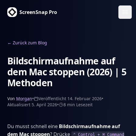
ScreenSnap Pro
Haup
←
Zurück zum Blog
Bildschirmaufnahme auf
dem Mac stoppen (2026) | 5
Methoden
Von
Morgan
•
Veröffentlicht
14. Februar 2026
•
Aktualisiert
5. April 2026
•
8 min
Lesezeit
Du musst schnell eine
Bildschirmaufnahme auf
dem Mac stoppen
? Drücke
⌃ Control + ⌘ Command