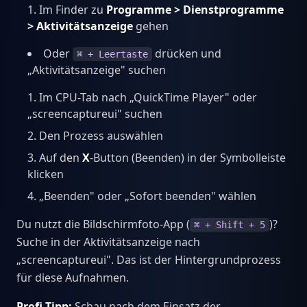
Im Finder zu
Programme > Dienstprogramme
> Aktivitätsanzeige
gehen
Oder
drücken und
⌘ + Leertaste
„Aktivitätsanzeige" suchen
Im CPU-Tab nach „QuickTime Player" oder
„screencaptureui" suchen
Den Prozess auswählen
Auf den
X
-Button (Beenden) in der Symbolleiste
klicken
„Beenden" oder „Sofort beenden" wählen
Du nutzt die Bildschirmfoto-App (
)?
⌘ + Shift + 5
Suche in der Aktivitätsanzeige nach
„screencaptureui". Das ist der Hintergrundprozess
für diese Aufnahmen.
Profi-Tipp:
Schau nach dem Einsatz der