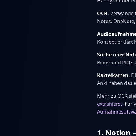
Handy vor der Pr
OCR.
Verwandelt
Notes, OneNote,
Audioaufnahme
Konzept erklärt 
Suche über Noti
Bilder und PDFs
Karteikarten.
Di
Anki haben das 
Mehr zu OCR sie
extrahierst
. Für
Aufnahmesoftw
1. Notion 