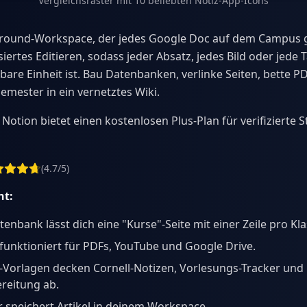
Vergleichsraster mit 10 beliebten Notiz-App-Icons
llround-Workspace, der jedes Google Doc auf dem Campus g
iertes Editieren, sodass jeder Absatz, jedes Bild oder jede T
bare Einheit ist. Bau Datenbanken, verlinke Seiten, bette P
emester in ein vernetztes Wiki.
Notion bietet einen kostenlosen Plus-Plan für verifizierte 
(4.7/5)
ht:
atenbank lässt dich eine "Kurse"-Seite mit einer Zeile pro Kl
funktioniert für PDFs, YouTube und Google Drive.
Vorlagen decken Cornell-Notizen, Vorlesungs-Tracker und
reitung ab.
 speichert Artikel in deinem Workspace.