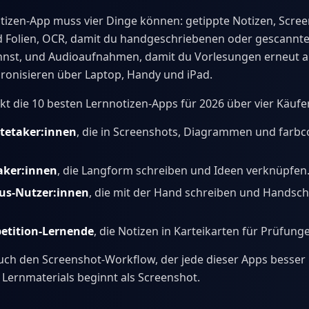
tizen-App muss vier Dinge können: getippte Notizen, Scre
 Folien, OCR, damit du handgeschriebenen oder gescannte
nst, und Audioaufnahmen, damit du Vorlesungen erneut a
ronisieren über Laptop, Handy und iPad.
kt die 10 besten Lernnotizen-Apps für 2026 über vier Käufer
otetaker:innen
, die in Screenshots, Diagrammen und farbc
aker:innen
, die Langform schreiben und Ideen verknüpfen
lus-Nutzer:innen
, die mit der Hand schreiben und Handsch
etition-Lernende
, die Notizen in Karteikarten für Prüfun
uch den Screenshot-Workflow, der jede dieser Apps besse
s Lernmaterials beginnt als Screenshot.