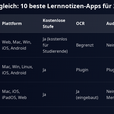
gleich: 10 beste Lernnotizen-Apps für
Kostenlose
Plattform
OCR
Au
Stufe
Ja (kostenlos
Web, Mac, Win,
für
Begrenzt
Nei
iOS, Android
Studierende)
Mac, Win, Linux,
Ja
Plugin
Plu
iOS, Android
Mac, iOS,
Ja
Nei
Ja
iPadOS, Web
(eingebaut)
Mem