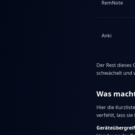
RemNote
Anki
Der Rest dieses 
schwächelt und w
Was macht
Hier die Kurzlis
verfehlt, lass si
Geräteübergreif