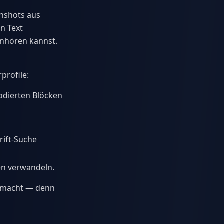
enshots aus
n Text
nhören kannst.
profile:
odierten Blöcken
.
rift-Suche
gen verwandeln.
r macht — denn