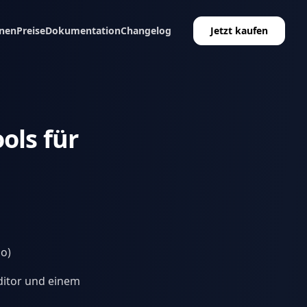
nen
Preise
Dokumentation
Changelog
Jetzt kaufen
ols für
io)
ditor und einem