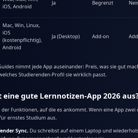
Ja
Begrenzt
Nei
iOS, Android
Mac, Win, Linux,
iOS
Ja (Desktop)
Add-on
Add
(kostenpflichtig),
Android
Guides nimmt jede App auseinander: Preis, was sie gut mach
elches Studierenden-Profil sie wirklich passt.
 eine gute Lernnotizen-App 2026 aus
te der Funktionen, auf die es ankommt. Wenn eine App zwei
e für ernstes Studium aus.
ender Sync.
Du schreibst auf einem Laptop und wiederhol