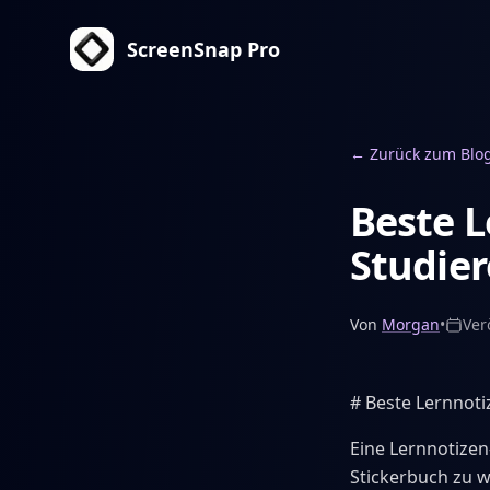
ScreenSnap Pro
←
Zurück zum Blo
Beste L
Studier
Von
Morgan
•
Ver
# Beste Lernnoti
Eine Lernnotize
Stickerbuch zu w