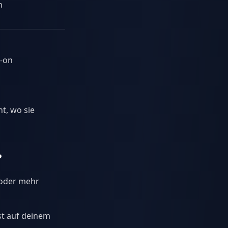
n
Ja (nativ)
Spaced
Repetition
Ja (der
Karteikarten
-on
Goldstandard)
für Prüfungen
t, wo sie
?
 oder mehr
st auf deinem