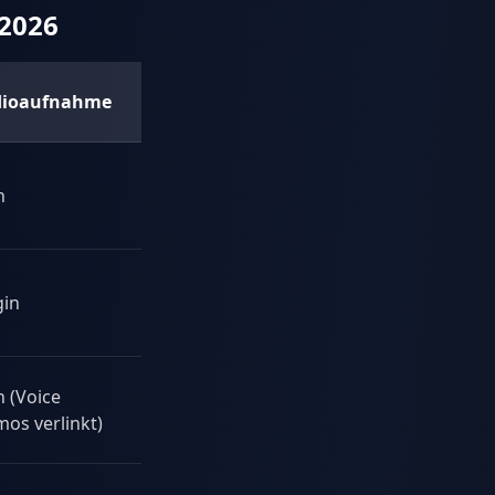
 2026
dioaufnahme
Karteikarten
Am besten für
Über
Allround-
n
Vorlagen
Workspace
Markdown +
Plugin
gin
verknüpftes
(Spaced Rep)
Denken
Apple-
n (Voice
Nein
Ökosystem-
os verlinkt)
Nutzer
Notizbuch-