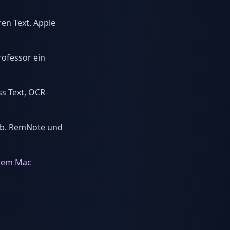
en Text. Apple
ofessor ein
s Text, OCR-
 ab. RemNote und
 dem Mac