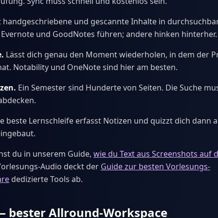
üfung. Sync muss schnell und kostenlos sein.
 handgeschriebene und gescannte Inhalte in durchsuchbar
 Evernote und GoodNotes führen; andere hinken hinterher.
.
Lässt dich genau den Moment wiederholen, in dem der Pr
hat. Notability und OneNote sind hier am besten.
zen.
Ein Semester sind Hunderte von Seiten. Die Suche mus
 abdecken.
e beste Lernschleife erfasst Notizen und quizzt dich dann
eingebaut.
hst du in unserem Guide,
wie du Text aus Screenshots auf
 Vorlesungs-Audio deckt der
Guide zur besten Vorlesungs-
are
dedizierte Tools ab.
— bester Allround-Workspace