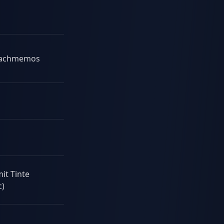
Nein
Struktur +
Tinte
Schnelles
achmemos
Nein
Erfassen,
leichtgewichtig
Suchlastige
Nein
Archive
iPad-
Ja (eingebaut)
Handschrift
Audio-
mit Tinte
Nein
synchronisierte
c)
Vorlesungen
Notizen +