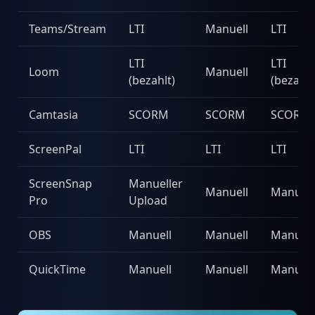
Teams/Stream
LTI
Manuell
LTI
LTI
LTI
Loom
Manuell
(bezahlt)
(bezahlt
Camtasia
SCORM
SCORM
SCORM
ScreenPal
LTI
LTI
LTI
ScreenSnap
Manueller
Manuell
Manuell
Pro
Upload
OBS
Manuell
Manuell
Manuell
QuickTime
Manuell
Manuell
Manuell