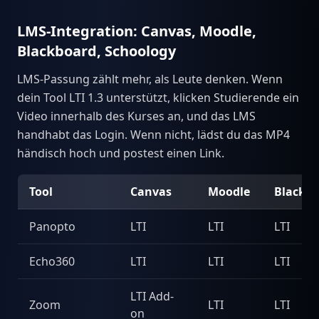
LMS-Integration: Canvas, Moodle,
Blackboard, Schoology
LMS-Passung zählt mehr, als Leute denken. Wenn
dein Tool LTI 1.3 unterstützt, klicken Studierende ein
Video innerhalb des Kurses an, und das LMS
handhabt das Login. Wenn nicht, lädst du das MP4
händisch hoch und postest einen Link.
Tool
Canvas
Moodle
Blackb
Panopto
LTI
LTI
LTI
Echo360
LTI
LTI
LTI
LTI Add-
Zoom
LTI
LTI
on