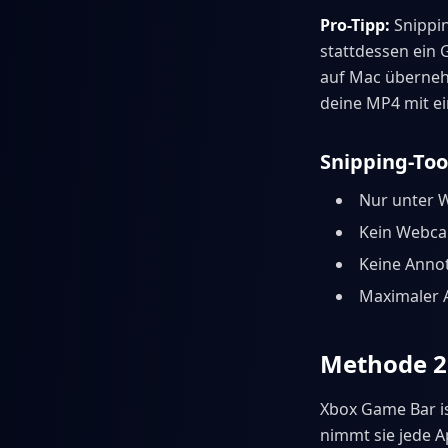
Pro-Tipp:
Snippi
stattdessen ein 
auf Mac überne
deine MP4 mit 
Snipping-To
Nur unter W
Kein Webca
Keine Anno
Maximaler A
Methode 2
Xbox Game Bar i
nimmt sie jede A