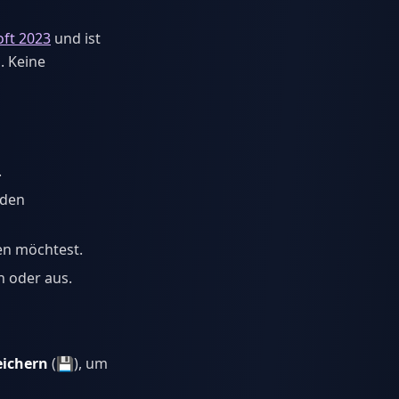
ft 2023
und ist
. Keine
.
 den
en möchtest.
n oder aus.
eichern
(💾), um