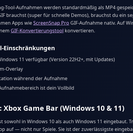
ng-Tool-Aufnahmen werden standardmäßig als MP4 gespei
GIF brauchst (super für schnelle Demos), brauchst du ein s
hmen Apps wie
ScreenSnap Pro
GIF-Aufnahme nativ. Auf W
einem
GIF-Konvertierungstool
konvertieren.
ol-Einschränkungen
indows 11 verfügbar (Version 22H2+, mit Updates)
m-Overlay
tation während der Aufnahme
ufnahmebereich ist dein Vollbild
: Xbox Game Bar (Windows 10 & 11)
st sowohl in Windows 10 als auch Windows 11 eingebaut. 
pp auf — nicht nur Spiele. Sie ist der zuverlässigste eingeb