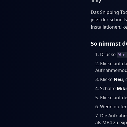
Das Snipping To
jetzt der schnel
Installationen, k
So nimmst du
Drücke
Win
Klicke auf d
Aufnahmemodu
Klicke
Neu
,
Schalte
Mik
Klicke auf d
Wenn du fert
Die Aufnahme
als MP4 zu exp