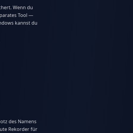
chert. Wenn du
eparates Tool —
indows kannst du
Trotz des Namens
aute Rekorder für