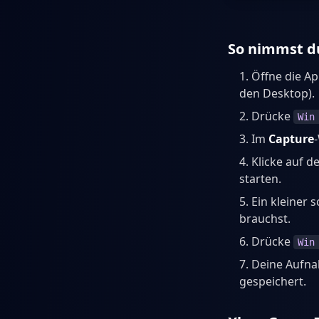
So nimmst d
Öffne die A
den Desktop).
Drücke
Win
Im
Capture
Klicke auf d
starten.
Ein kleiner 
brauchst.
Drücke
Win
Deine Aufna
gespeichert.