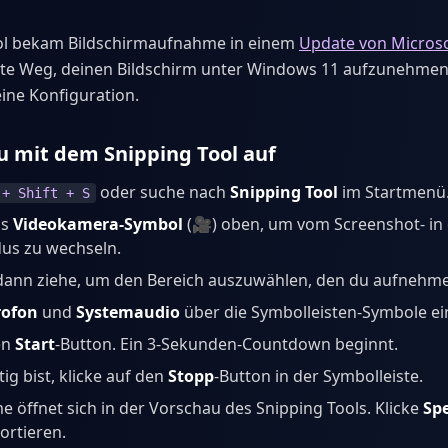
ol bekam Bildschirmaufnahme in einem
Update von Microso
lste Weg, deinen Bildschirm unter Windows 11 aufzunehmen
eine Konfiguration.
 mit dem Snipping Tool auf
oder suche nach
Snipping Tool
im Startmenü
 + Shift + S
as
Videokamera-Symbol
(🎥) oben, um vom Screenshot- in
s zu wechseln.
 dann ziehe, um den Bereich auszuwählen, den du aufnehm
rofon
und
Systemaudio
über die Symbolleisten-Symbole ei
en
Start
-Button. Ein 3-Sekunden-Countdown beginnt.
ig bist, klicke auf den
Stopp
-Button in der Symbolleiste.
 öffnet sich in der Vorschau des Snipping Tools. Klicke
Sp
ortieren.