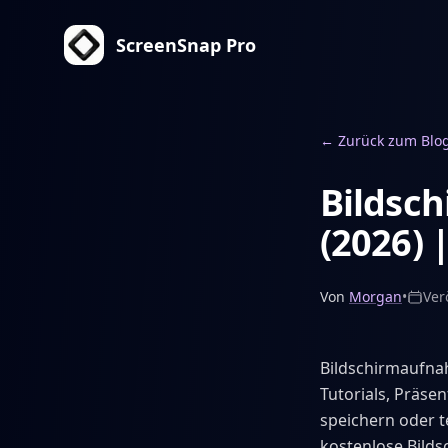
ScreenSnap Pro
←
Zurück zum Blo
Bildsc
(2026) 
Von
Morgan
•
Ver
Bildschirmaufnah
Tutorials, Präse
speichern oder t
kostenlose Bilds