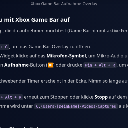
Xbox Game Bar Aufnahme-Overlay
u mit Xbox Game Bar auf
pp, die du aufnehmen möchtest (Game Bar nimmt aktive Fens
, um das Game-Bar-Overlay zu öffnen.
 + G
-Widget klicke auf das
Mikrofon-Symbol
, um Mikro-Audio 
en
Aufnahme
-Button (⏺️) oder drücke
, um
Win + Alt + R
schwebender Timer erscheint in der Ecke. Nimm so lange auf
erneut zum Stoppen oder klicke
Stopp
auf dem 
 + Alt + R
hme wird unter
als 
C:\Users\[DeinName]\Videos\Captures