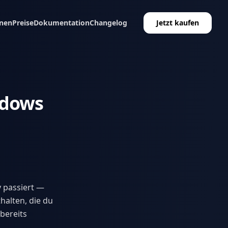
nen
Preise
Dokumentation
Changelog
Jetzt kaufen
ndows
y passiert —
halten, die du
bereits