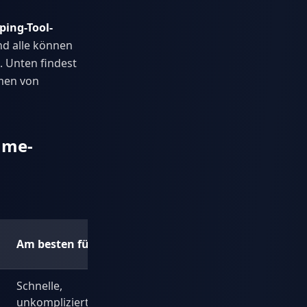
ping-Tool-
nd alle können
. Unten findest
hmen von
hme-
Am besten für
Schnelle,
unkomplizierte