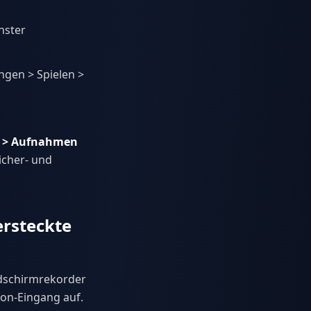
nster
ngen > Spielen >
en > Aufnahmen
icher- und
rsteckte
ldschirmrekorder
fon-Eingang auf.