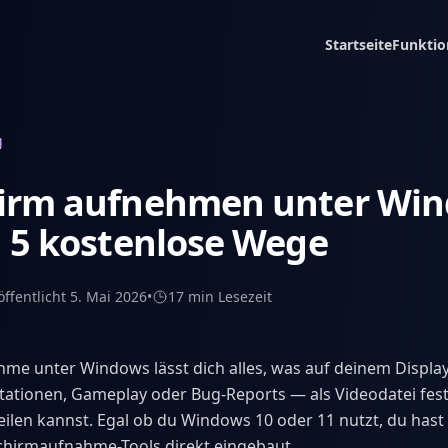
Startseite
Funktio
g
hirm aufnehmen unter Wi
| 5 kostenlose Wege
öffentlicht
5. Mai 2026
•
17 min
Lesezeit
me unter Windows lässt dich alles, was auf deinem Displa
ntationen, Gameplay oder Bug-Reports — als Videodatei fest
eilen kannst. Egal ob du Windows 10 oder 11 nutzt, du hast 
chirmaufnahme-Tools direkt eingebaut.