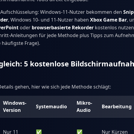
le Aufschlüsselung: Windows-11-Nutzer bekommen den
Snip
rder
, Windows 10- und 11-Nutzer haben
Xbox Game Bar
, u
erPoint
oder
browserbasierte Rekorder
kostenlos nutzen
chritt-Anleitungen für jede Methode plus Tipps zum Aufne
 häufigste Frage).
gleich: 5 kostenlose Bildschirmaufna
Details gehen, hier wie sich jede Methode schlägt:
Windows-
Mikro-
Systemaudio
Bearbeitung
Version
Audio
Nur 11
✅
✅
Nur Kürzen