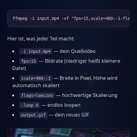
ffmpeg -i input.mp4 -vf "fps=15,scale=480:-1:flags
Hier ist, was jeder Teil macht:
— dein Quellvideo
-i input.mp4
— Bildrate (niedriger heißt kleinere
fps=15
Datei)
— Breite in Pixel, Höhe wird
scale=480:-1
automatisch skaliert
— hochwertige Skalierung
flags=lanczos
— endlos loopen
-loop 0
— dein neues GIF
output.gif