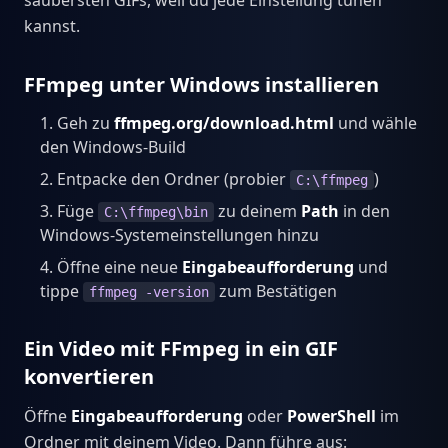
saubersten GIFs, weil du jede Einstellung tunen
kannst.
FFmpeg unter Windows installieren
Geh zu
ffmpeg.org/download.html
und wähle
den Windows-Build
Entpacke den Ordner (probier
)
C:\ffmpeg
Füge
zu deinem
Path
in den
C:\ffmpeg\bin
Windows-Systemeinstellungen hinzu
Öffne eine neue
Eingabeaufforderung
und
tippe
zum Bestätigen
ffmpeg -version
Ein Video mit FFmpeg in ein GIF
konvertieren
Öffne
Eingabeaufforderung
oder
PowerShell
im
Ordner mit deinem Video. Dann führe aus: