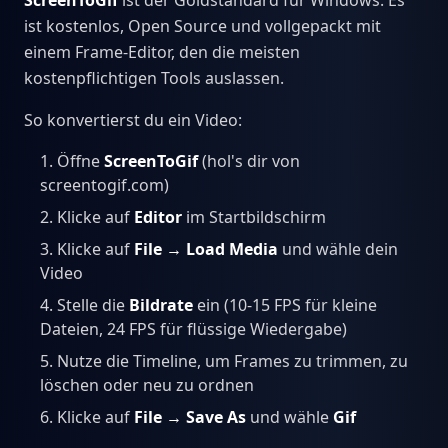
ScreenToGif
ist der Goldstandard für Windows. Es
ist kostenlos, Open Source und vollgepackt mit
einem Frame-Editor, den die meisten
kostenpflichtigen Tools auslassen.
So konvertierst du ein Video:
Öffne
ScreenToGif
(hol's dir von
screentogif.com)
Klicke auf
Editor
im Startbildschirm
Klicke auf
File → Load Media
und wähle dein
Video
Stelle die
Bildrate
ein (10-15 FPS für kleine
Dateien, 24 FPS für flüssige Wiedergabe)
Nutze die Timeline, um Frames zu trimmen, zu
löschen oder neu zu ordnen
Klicke auf
File → Save As
und wähle
Gif