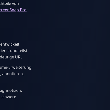
chteile von
creenSnap Pro
 entwickelt
erst und teilst
deutige URL.
rome-Erweiterung
, annotieren,
signnotizen,
e schwere