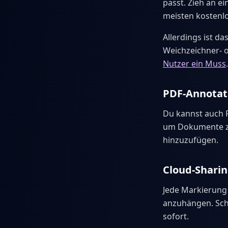
passt. Zieh an ei
meisten kostenlo
Allerdings ist da
Weichzeichner- o
Nutzer ein Muss
.
PDF-Annotat
Du kannst auch P
um Dokumente zu
hinzuzufügen.
Cloud-Shari
Jede Markierung
anzuhängen. Schi
sofort.