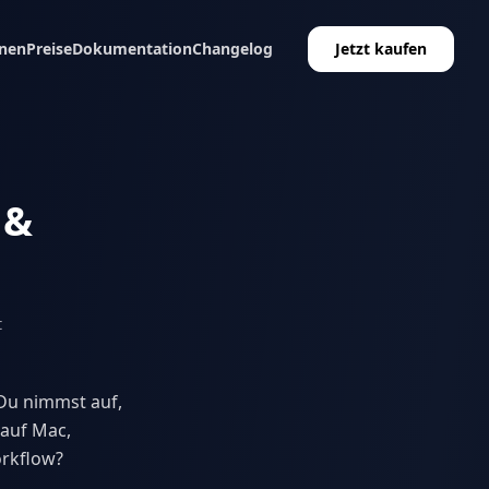
nen
Preise
Dokumentation
Changelog
Jetzt kaufen
 &
t
 Du nimmst auf,
 auf Mac,
orkflow?