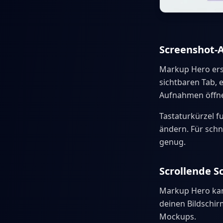
Screenshot
Markup Hero ers
sichtbaren Tab,
Aufnahmen öffnen
Tastaturkürzel f
ändern. Für sch
genug.
Scrollende S
Markup Hero kann
deinen Bildschir
Mockups.