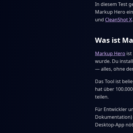
In diesem Test g
Markup Hero ein
und
CleanShot X
.
Was ist M
Markup Hero
ist
wurde. Du instal
— alles, ohne de
Das Tool ist be
hat über 100.000
teilen.
Für Entwickler u
Dokumentation) t
Desktop-App nöt