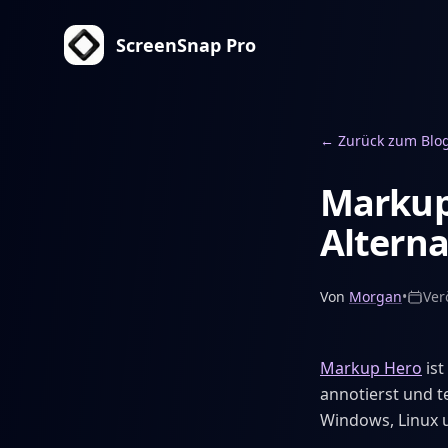
ScreenSnap Pro
←
Zurück zum Blo
Markup
Alterna
Von
Morgan
•
Ver
Markup Hero
ist
annotierst und t
Windows, Linux 