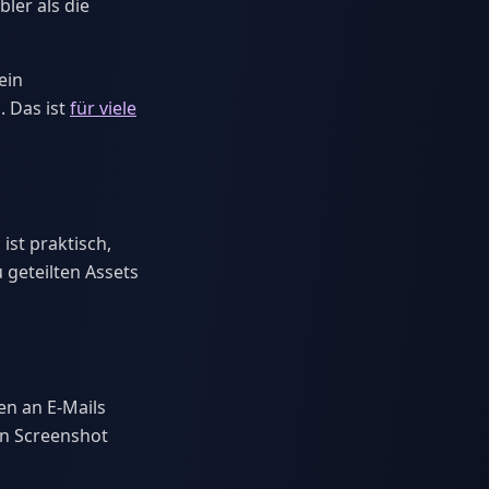
bler als die
ein
. Das ist
für viele
st praktisch,
geteilten Assets
en an E-Mails
en Screenshot