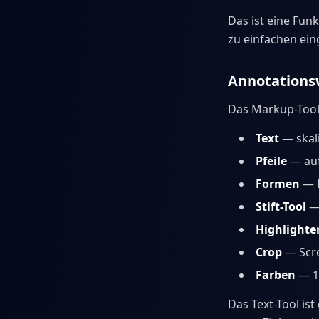
Das ist eine Funk
zu einfachen ein
Annotation
Das Markup-Tool
Text
— skali
Pfeile
— auf
Formen
— R
Stift-Tool
— 
Highlighte
Crop
— Scre
Farben
— 11
Das Text-Tool is