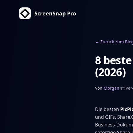
ScreenSnap Pro
←
Zurück zum Blo
8 beste
(2026)
Von
Morgan
•
Ver
Die besten
PicPi
und GIFs, ShareX
Business-Dokumen
sofortige Share-