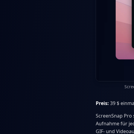
Scre
Preis:
39 $ einma
ScreenSnap Pro s
Aufnahme für jede
GIF- und Videoau