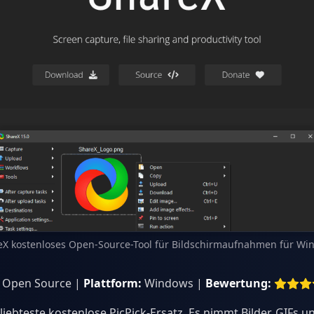
eX kostenloses Open-Source-Tool für Bildschirmaufnahmen für Wi
, Open Source |
Plattform:
Windows |
Bewertung:
liebteste kostenlose PicPick-Ersatz. Es nimmt Bilder, GIFs u