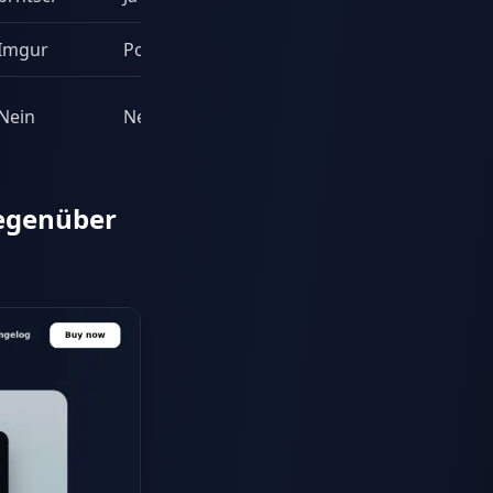
Imgur
Port
Open-Source-Fans
Nein
Nein
Eingebaute Basics
egenüber