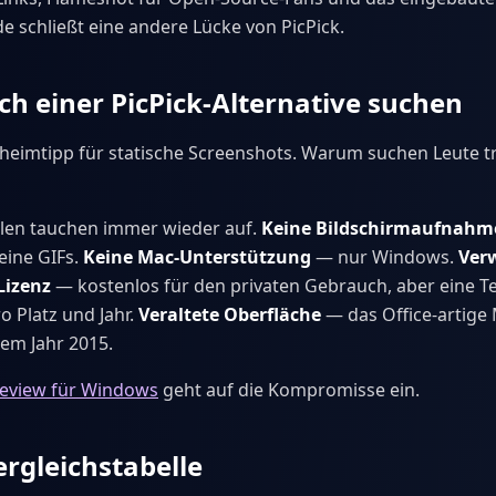
ede schließt eine andere Lücke von PicPick.
 einer PicPick-Alternative suchen
eheimtipp für statische Screenshots. Warum suchen Leute 
llen tauchen immer wieder auf.
Keine Bildschirmaufnahm
eine GIFs.
Keine Mac-Unterstützung
— nur Windows.
Verw
Lizenz
— kostenlos für den privaten Gebrauch, aber eine T
ro Platz und Jahr.
Veraltete Oberfläche
— das Office-artige
dem Jahr 2015.
Review für Windows
geht auf die Kompromisse ein.
ergleichstabelle