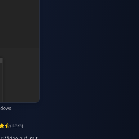
ndows
(4.5/5)
nd Video auf, mit