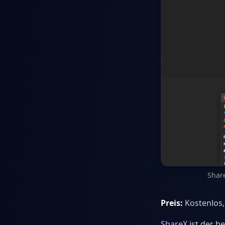
Shar
Preis:
Kostenlos
ShareX
ist der be