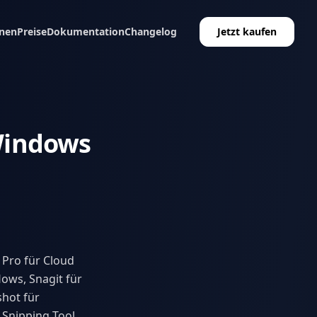
nen
Preise
Dokumentation
Changelog
Jetzt kaufen
 Windows
 Pro für Cloud
ows, Snagit für
hot für
 Snipping Tool