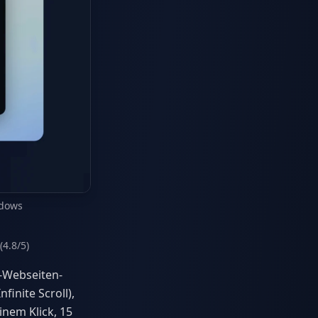
ndows
(4.8/5)
n-Webseiten-
finite Scroll),
nem Klick, 15