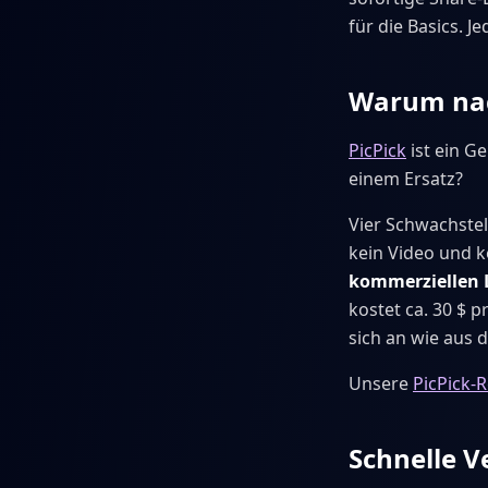
für die Basics. J
Warum nach
PicPick
ist ein G
einem Ersatz?
Vier Schwachste
kein Video und k
kommerziellen 
kostet ca. 30 $ p
sich an wie aus 
Unsere
PicPick-
Schnelle V