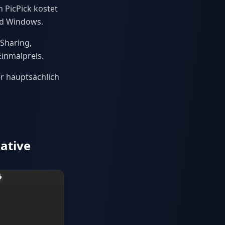
 PicPick kostet
und Windows.
-Sharing,
inmalpreis.
r hauptsächlich
ative