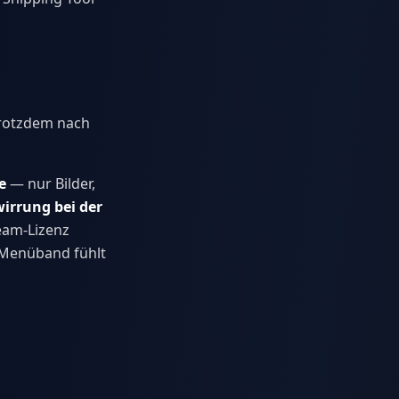
trotzdem nach
e
— nur Bilder,
irrung bei der
eam-Lizenz
 Menüband fühlt