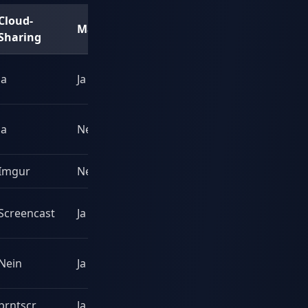
Cloud-
Mac
Ideal für
Sharing
Plattformübergreifend
Ja
Ja
+ Aufnahme
Kostenlose Power-
Ja
Nein
User
Imgur
Nein
Minimale Aufnahme
Business-
Screencast
Ja
Dokumentation
Anpinnen auf den
Nein
Ja
Bildschirm
prntscr
Ja
Teilen mit einem Klick