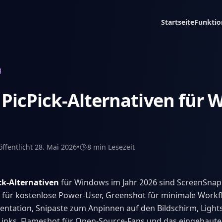
Startseite
Funktio
g
 PicPick-Alternativen für
öffentlicht
28. Mai 2026
•
8 min
Lesezeit
ck-Alternativen
für Windows im Jahr 2026 sind ScreenSnap
 für kostenlose Power-User, Greenshot für minimale Workfl
tation, Snipaste zum Anpinnen auf den Bildschirm, Lights
Links, Flameshot für Open-Source-Fans und das eingebaute