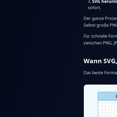
SVG herunt
sofort.
Der ganze Prozes
Selbst große PN
Für schnelle Fo
zwischen PNG, J
Wann SVG
Das beste Format