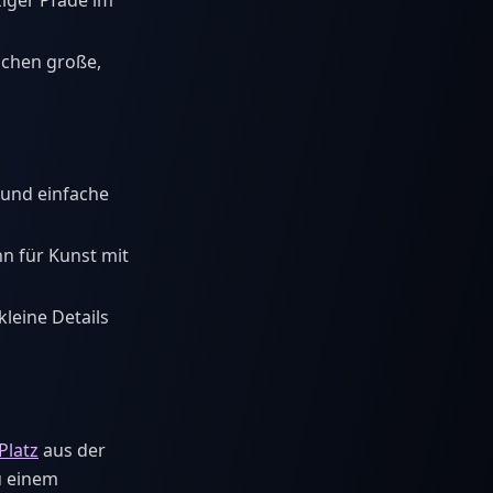
iger Pfade im
achen große,
 und einfache
n für Kunst mit
leine Details
Platz
aus der
u einem