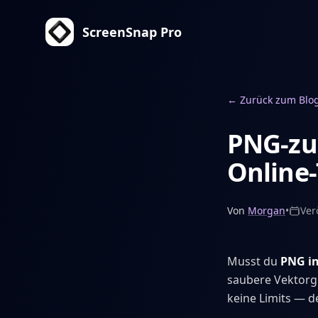
ScreenSnap Pro
←
Zurück zum Blo
PNG-zu
Online-
Von
Morgan
•
Ver
Musst du
PNG in
saubere Vektorg
keine Limits — d