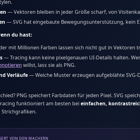
tylen.
ien
— Vektoren bleiben in jeder Größe scharf, von Visitenka
en
— SVG hat eingebaute Bewegungsunterstützung, kein Ex
wenn du hast:
der mit Millionen Farben lassen sich nicht gut in Vektoren t
s
— Tracing kann keine pixelgenauen UI-Details halten. We
nnotieren
willst, lass sie als PNG.
nd Verläufe
— Weiche Muster erzeugen aufgeblähte SVG-D
hied? PNG speichert Farbdaten für jeden Pixel. SVG speic
Tracing funktioniert am besten bei
einfachen, kontrastrei
 Strichgrafiken.
SERT VON DEN MACHERN