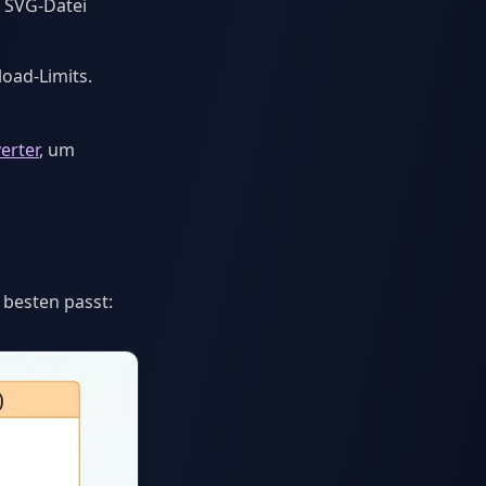
e SVG-Datei
oad-Limits.
erter
, um
besten passt: