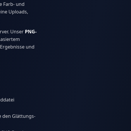
ie Farb- und
eine Uploads,
rver. Unser
PNG-
basiertem
e Ergebnisse und
lddatei
 den Glättungs-