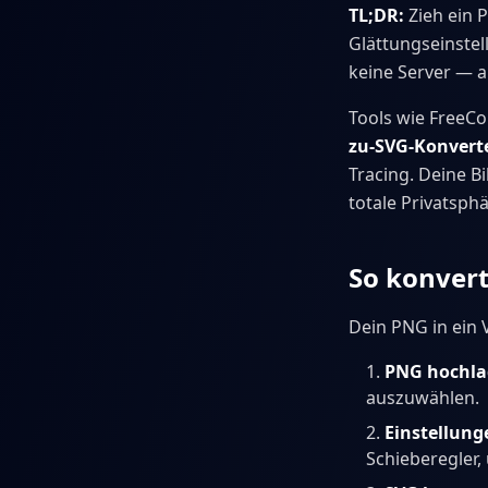
TL;DR:
Zieh ein P
Glättungseinstel
keine Server — al
Tools wie FreeCo
zu-SVG-Konvert
Tracing. Deine B
totale Privatsphä
So konvert
Dein PNG in ein 
PNG hochl
auszuwählen.
Einstellun
Schieberegler,