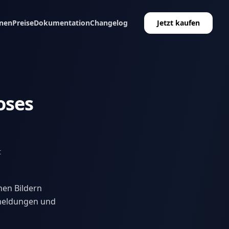
nen
Preise
Dokumentation
Changelog
Jetzt kaufen
oses
t
nen Bildern
nmeldungen und