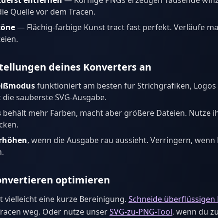
uerst entfernen
— Körnige PNGs erzeugen Tausende winz
ie Quelle vor dem Tracen.
töne
— Flächig-farbige Kunst tract fast perfekt. Verläufe m
eien.
stellungen deines Konverters an
eißmodus
funktioniert am besten für Strichgrafiken, Logos
ert die sauberste SVG-Ausgabe.
s
behält mehr Farben, macht aber größere Dateien. Nutze ih
cken.
erhöhen
, wenn die Ausgabe rau aussieht. Verringern, wenn k
.
nvertieren optimieren
 vielleicht eine kurze Bereinigung.
Schneide überflüssigen 
Tracen weg. Oder nutze unser
SVG-zu-PNG-Tool
, wenn du z