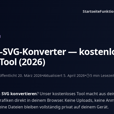
Startseite
Funktio
g
-SVG-Konverter — kostenl
Tool (2026)
öffentlicht
20. März 2026
•
Aktualisiert
5. April 2026
•
5 min
Lesezei
 SVG konvertieren
? Unser kostenloses Tool macht aus dei
rafiken direkt in deinem Browser. Keine Uploads, keine A
eine Dateien bleiben vollständig privat auf deinem Gerät.