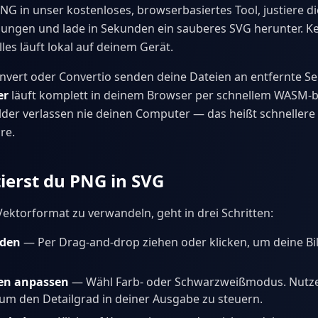
NG in unser kostenloses, browserbasiertes Tool, justiere d
lungen und lade in Sekunden ein sauberes SVG herunter. K
les läuft lokal auf deinem Gerät.
nvert oder Convertio senden deine Dateien an entfernte Se
er
läuft komplett in deinem Browser per schnellem WASM-
ilder verlassen nie deinen Computer — das heißt schneller
re.
ierst du PNG in SVG
Vektorformat zu verwandeln, geht in drei Schritten:
aden
— Per Drag-and-drop ziehen oder klicken, um deine Bi
gen anpassen
— Wähl Farb- oder Schwarzweißmodus. Nutze
 um den Detailgrad in deiner Ausgabe zu steuern.