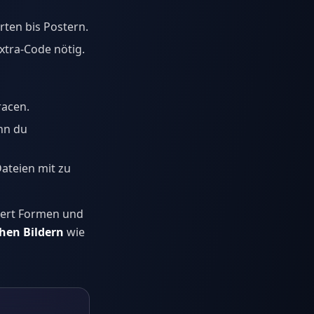
rten bis Postern.
tra-Code nötig.
racen.
nn du
ateien mit zu
hert Formen und
chen Bildern
wie