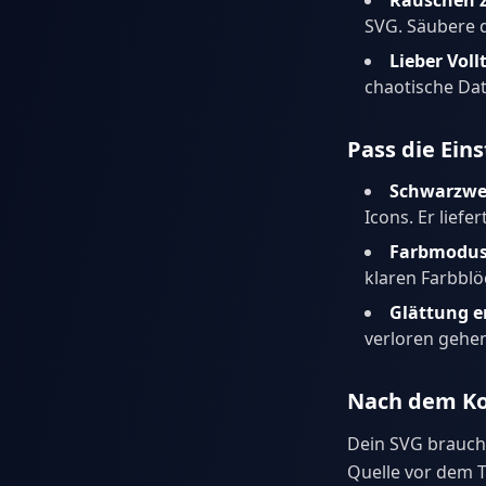
Rauschen z
SVG. Säubere d
Lieber Voll
chaotische Dat
Pass die Ein
Schwarzw
Icons. Er lief
Farbmodu
klaren Farbblö
Glättung 
verloren gehen
Nach dem Ko
Dein SVG braucht
Quelle vor dem 