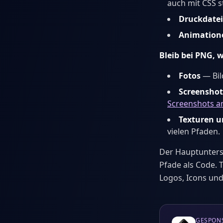
auch mit CSS s
Druckdate
Animation
Bleib bei PNG, 
Fotos
— Bil
Screenshot
Screenshots a
Texturen u
vielen Pfaden.
Der Hauptuntersc
Pfade als Code. 
Logos, Icons und
GESPON