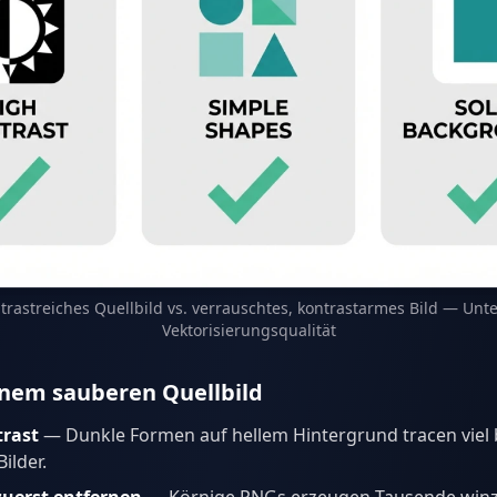
trastreiches Quellbild vs. verrauschtes, kontrastarmes Bild — Unte
Vektorisierungsqualität
inem sauberen Quellbild
rast
— Dunkle Formen auf hellem Hintergrund tracen viel 
ilder.