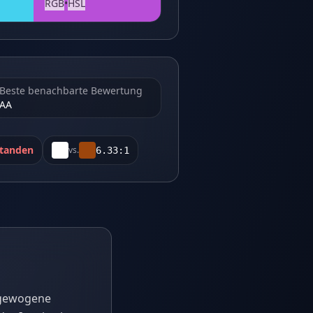
RGB
•
HSL
Beste benachbarte Bewertung
AA
standen
vs.
6.33
:1
usgewogene