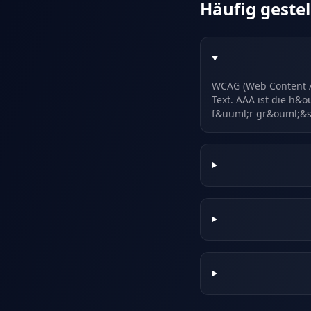
Häufig gestel
WCAG (Web Content Ac
Text. AAA ist die h&o
f&uuml;r gr&ouml;&szl