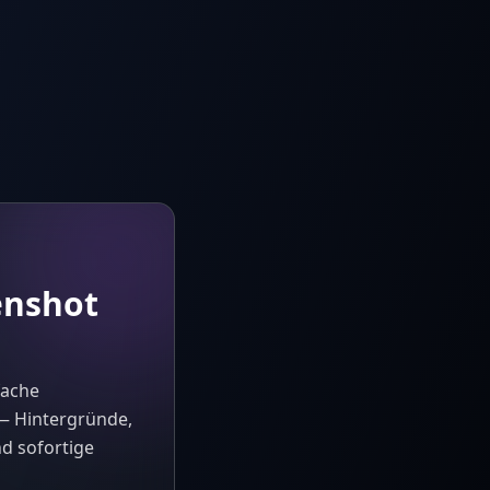
enshot
fache
 — Hintergründe,
d sofortige