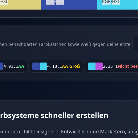
•
HSL
RGB
•
HSL
RGB
•
HSL
chen benachbarten Farbkästchen sowie Weiß gegen deine erste
AA
AA Groß
Nicht be
4.91
:1
4.18
:1
2.25
:1
rbsysteme schneller erstellen
-Generator hilft Designern, Entwicklern und Marketern, a