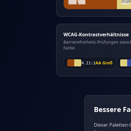
RGB
•
HSL
RGB
WCAG-Kontrastverhältnisse
Barrierefreiheits-Prüfungen zwis
Farbe.
AA Groß
4.11
:1
Bessere Fa
Dieser Paletten