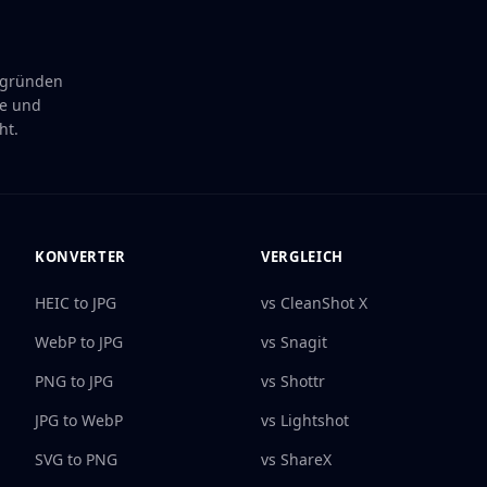
rgründen
te und
ht.
KONVERTER
VERGLEICH
HEIC to JPG
vs CleanShot X
WebP to JPG
vs Snagit
PNG to JPG
vs Shottr
JPG to WebP
vs Lightshot
SVG to PNG
vs ShareX