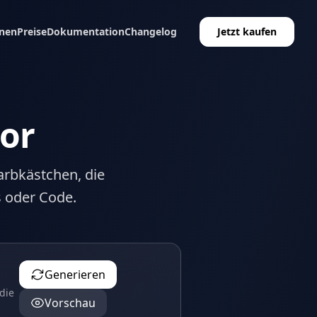
nen
Preise
Dokumentation
Changelog
Jetzt kaufen
or
Farbkästchen, die
s oder Code.
Generieren
die
Vorschau