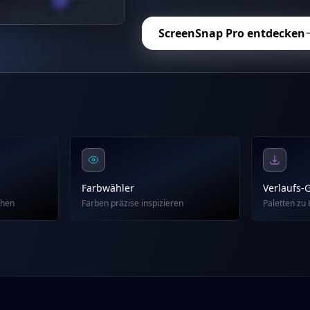
ScreenSnap Pro entdecken
Farbwähler
Verlaufs-
ehen
Farben präzise inspizieren
Paletten zu