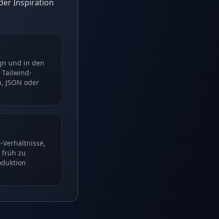
er Inspiration
ign und in den
 Tailwind-
n, JSON oder
Verhältnisse,
früh zu
oduktion