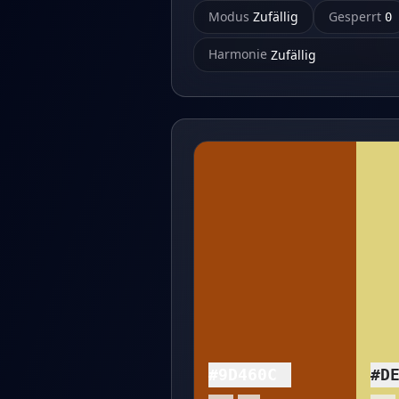
Modus
Zufällig
Gesperrt
0
Harmonie
#9D460C
#D