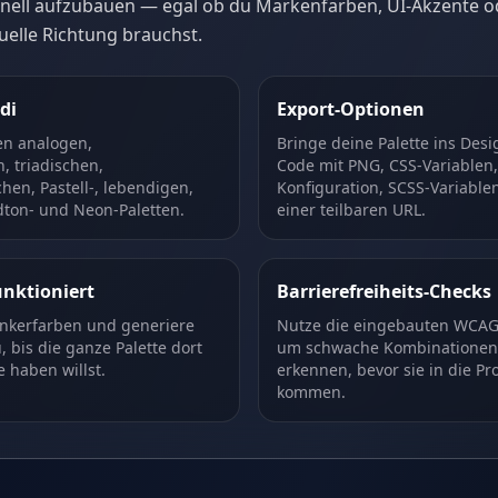
nell aufzubauen — egal ob du Markenfarben, UI-Akzente od
suelle Richtung brauchst.
di
Export-Optionen
en analogen,
Bringe deine Palette ins Des
 triadischen,
Code mit PNG, CSS-Variablen,
en, Pastell-, lebendigen,
Konfiguration, SCSS-Variable
ton- und Neon-Paletten.
einer teilbaren URL.
unktioniert
Barrierefreiheits-Checks
Ankerfarben und generiere
Nutze die eingebauten WCAG-
bis die ganze Palette dort
um schwache Kombinationen 
e haben willst.
erkennen, bevor sie in die Pr
kommen.