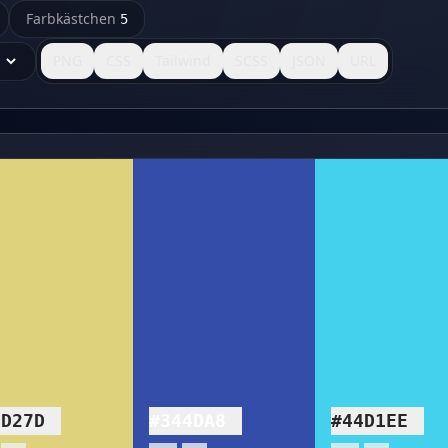
Farbkästchen
5
PNG
CSS
Tailwind
SCSS
JSON
URL
ED27D
#344DA8
#44D1EE