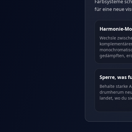
Farbsysteme sch
für eine neue vi
Harmonie-Mo
Wechsle zwisch
komplementären,
monochromatisch
gedämpften, erd
Sperre, was f
Behalte starke 
drumherum neu, 
landet, wo du si