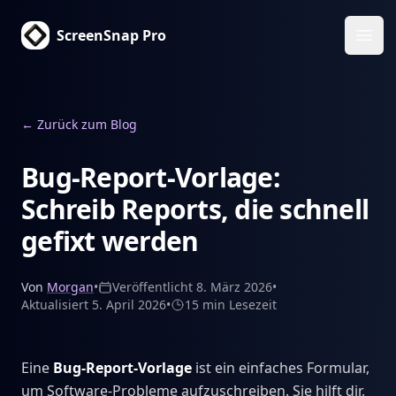
ScreenSnap Pro
Haup
←
Zurück zum Blog
Bug-Report-Vorlage:
Schreib Reports, die schnell
gefixt werden
Von
Morgan
•
Veröffentlicht
8. März 2026
•
Aktualisiert
5. April 2026
•
15 min
Lesezeit
Eine
Bug-Report-Vorlage
ist ein einfaches Formular,
um Software-Probleme aufzuschreiben. Sie hilft dir,