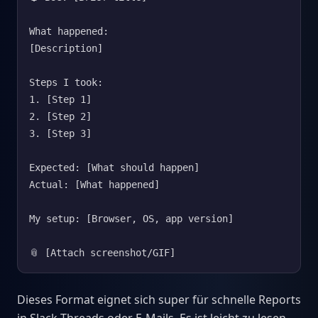
What happened:

[Description]

Steps I took:

1. [Step 1]

2. [Step 2]

3. [Step 3]

Expected: [What should happen]

Actual: [What happened]

My setup: [Browser, OS, app version]

📎 [Attach screenshot/GIF]
Dieses Format eignet sich super für schnelle Reports