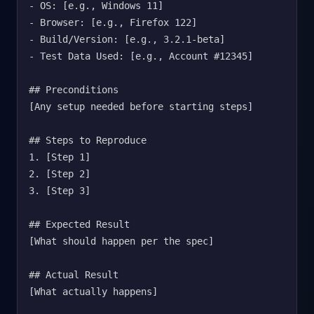
- OS: [e.g., Windows 11]

- Browser: [e.g., Firefox 122]

- Build/Version: [e.g., 3.2.1-beta]

- Test Data Used: [e.g., Account #12345]

## Preconditions

[Any setup needed before starting steps]

## Steps to Reproduce

1. [Step 1]

2. [Step 2]

3. [Step 3]

## Expected Result

[What should happen per the spec]

## Actual Result

[What actually happens]
