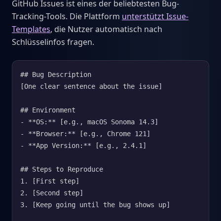
GitHub Issues ist eines der beliebtesten Bug-
Tracking-Tools. Die Plattform
unterstützt Issue-
Templates
, die Nutzer automatisch nach
Schlüsselinfos fragen.
## Bug Description

[One clear sentence about the issue]

## Environment

- **OS:** [e.g., macOS Sonoma 14.3]

- **Browser:** [e.g., Chrome 121]

- **App Version:** [e.g., 2.4.1]

## Steps to Reproduce

1. [First step]

2. [Second step]

3. [Keep going until the bug shows up]
