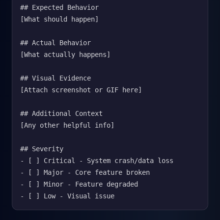
## Expected Behavior

[What should happen]

## Actual Behavior

[What actually happens]

## Visual Evidence

[Attach screenshot or GIF here]

## Additional Context

[Any other helpful info]

## Severity

- [ ] Critical - System crash/data loss

- [ ] Major - Core feature broken

- [ ] Minor - Feature degraded

- [ ] Low - Visual issue