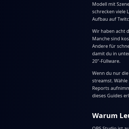
Modell mit Szene
schrecken viele 
Aufbau auf Twitc
Wir haben acht d
Manche sind kost
Andere für schne
damit du in unte
20"-Füllware.
Wenn du nur die 
streamst. Wähle 
Reports aufnimm
dieses Guides er
Warum Leu
OBS Studio ist a