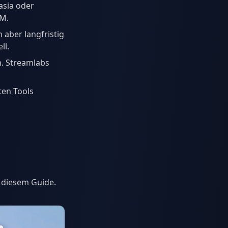
asia oder
AM.
aber langfristig
ll.
m. Streamlabs
ten Tools
s diesem Guide.