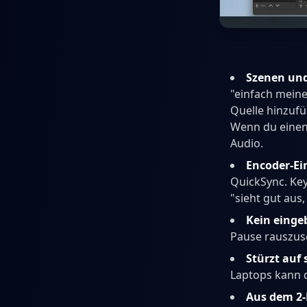
Szenen und
"einfach mein
Quelle hinzufü
Wenn du einen 
Audio.
Encoder-Ei
QuickSync. Key
"sieht gut aus, 
Kein eingeb
Pause rauszusc
Stürzt auf
Laptops kann d
Aus dem 2-