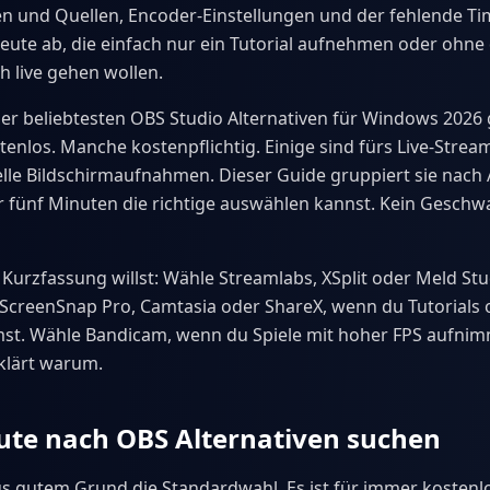
n und Quellen, Encoder-Einstellungen und der fehlende Tim
Leute ab, die einfach nur ein Tutorial aufnehmen oder ohne
h live gehen wollen.
er beliebtesten OBS Studio Alternativen für Windows 2026 
enlos. Manche kostenpflichtig. Einige sind fürs Live-Strea
lle Bildschirmaufnahmen. Dieser Guide gruppiert sie nach
r fünf Minuten die richtige auswählen kannst. Kein Geschwa
Kurzfassung willst: Wähle Streamlabs, XSplit oder Meld Stu
ScreenSnap Pro, Camtasia oder ShareX, wenn du Tutorials 
st. Wähle Bandicam, wenn du Spiele mit hoher FPS aufnim
klärt warum.
te nach OBS Alternativen suchen
us gutem Grund die Standardwahl. Es ist für immer kostenlos