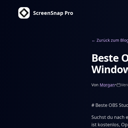
ScreenSnap Pro
←
Zurück zum Blo
Beste O
Window
Von
Morgan
•
Ver
# Beste OBS Stud
Suchst du nach e
ist kostenlos, Op