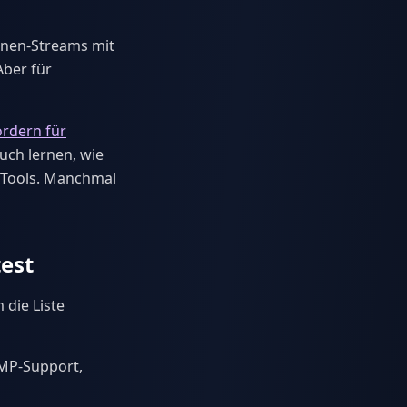
zenen-Streams mit
Aber für
ordern für
auch lernen, wie
 Tools. Manchmal
test
 die Liste
MP-Support,