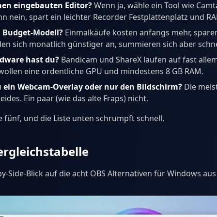
inen eingebauten Editor?
Wenn ja, wähle ein Tool wie Camt
n nein, spart ein leichter Recorder Festplattenplatz und R
n Budget-Modell?
Einmalkäufe kosten anfangs mehr, sparen 
len sich monatlich günstiger an, summieren sich aber schne
rdware hast du?
Bandicam und ShareX laufen auf fast alle
wollen eine ordentliche GPU und mindestens 8 GB RAM.
 ein Webcam-Overlay oder nur den Bildschirm?
Die meis
ides. Ein paar (wie das alte Fraps) nicht.
 fünf, und die Liste unten schrumpft schnell.
ergleichstabelle
e-by-Side-Blick auf die acht OBS Alternativen für Windows au