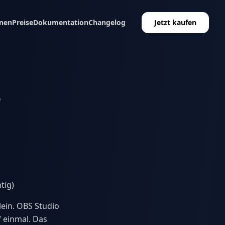
nen
Preise
Dokumentation
Changelog
Jetzt kaufen
r
tig)
lein. OBS Studio
f einmal. Das