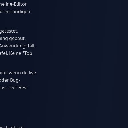
eline-Editor
 dreistündigen
getestet.
ming gebaut.
 Anwendungsfall,
fel. Keine "Top
dio, wenn du live
oder Bug-
mst. Der Rest
, läuft auf