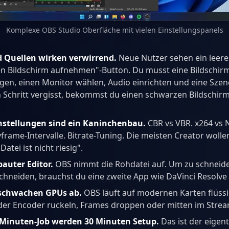
Komplexe OBS Studio Oberfläche mit vielen Einstellungspanels
 Quellen wirken verwirrend.
Neue Nutzer sehen ein leere
en Bildschirm aufnehmen"-Button. Du musst eine Bildschi
gen, einen Monitor wählen, Audio einrichten und eine Szen
Schritt vergisst, bekommst du einen schwarzen Bildschirm
nstellungen sind ein Kaninchenbau.
CBR vs VBR. x264 vs 
frame-Intervalle. Bitrate-Tuning. Die meisten Creator wolle
Datei ist nicht riesig".
auter Editor.
OBS nimmt die Rohdatei auf. Um zu schneide
hneiden, brauchst du eine zweite App wie DaVinci Resolve
 schwachen GPUs ab.
OBS läuft auf modernen Karten flüssig
er Encoder ruckeln, Frames droppen oder mitten im Stream
Minuten-Job werden 30 Minuten Setup.
Das ist der eigen