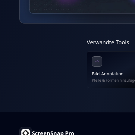
Verwandte Tools
Bild-Annotation
Pfeile & Formen hinzufüg
Footer
ScreenSnap Pro