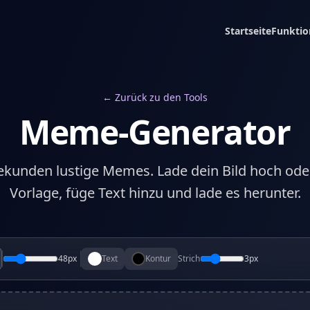
Startseite
Funktio
← Zurück zu den Tools
Meme-Generator
 Sekunden lustige Memes. Lade dein Bild hoch ode
Vorlage, füge Text hinzu und lade es herunter.
48
px
Text
Kontur
Strich
3
px