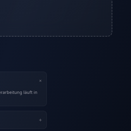
+
arbeitung läuft in
+