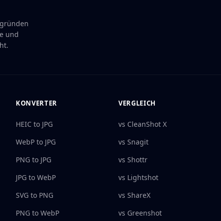
rgründen
te und
ht.
KONVERTER
VERGLEICH
HEIC to JPG
vs CleanShot X
WebP to JPG
vs Snagit
PNG to JPG
vs Shottr
JPG to WebP
vs Lightshot
SVG to PNG
vs ShareX
PNG to WebP
vs Greenshot