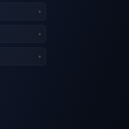
+
+
+