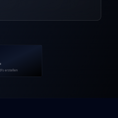
F
Fs erstellen