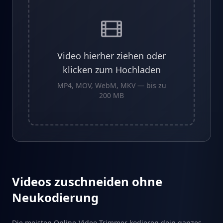
Video hierher ziehen oder
klicken zum Hochladen
MP4, MOV, WebM, MKV — bis zu
200 MB
Videos zuschneiden ohne
Neukodierung
Die meisten Online-Video-Trimmer kodieren dein ganzes