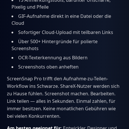
15 Anmerkungstools, darunter Unschärfe,
Pixelig und Pfeile
GIF-Aufnahme direkt in eine Datei oder die
Cloud
Sofortiger Cloud-Upload mit teilbaren Links
Über 500+ Hintergründe für polierte
Screenshots
OCR-Texterkennung aus Bildern
Screenshots oben anheften
ScreenSnap Pro trifft den Aufnahme-zu-Teilen-
Workflow ins Schwarze. ShareX-Nutzer werden sich
zu Hause fühlen. Screenshot machen. Bearbeiten.
Link teilen — alles in Sekunden. Einmal zahlen, für
immer besitzen. Keine monatlichen Gebühren wie
bei vielen Konkurrenten.
Am besten geeignet für
: Entwickler, Designer und