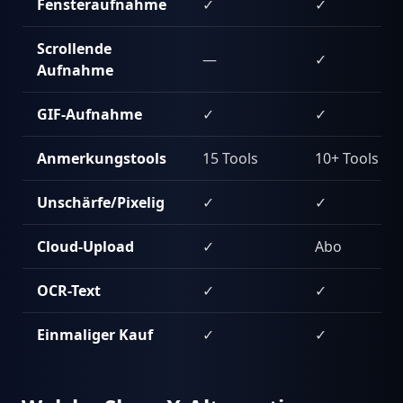
Fensteraufnahme
✓
✓
Scrollende
—
✓
Aufnahme
GIF-Aufnahme
✓
✓
Anmerkungstools
15 Tools
10+ Tools
Unschärfe/Pixelig
✓
✓
Cloud-Upload
✓
Abo
OCR-Text
✓
✓
Einmaliger Kauf
✓
✓