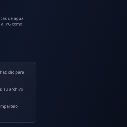
arcas de agua.
F a JPG como
haz clic para
r. Tu archivo
ompártelo