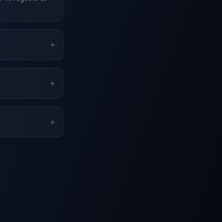
+
+
+