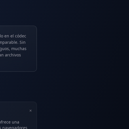
o en el códec
mparable. Sin
tiguos, muchas
an archivos
+
ofrece una
os navegadores