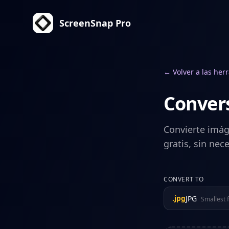
ScreenSnap Pro
← Volver a las her
Convers
Convierte imág
gratis, sin nec
CONVERT TO
.
jpg
JPG
Smallest f