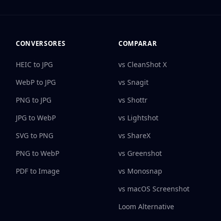
CONVERSORES
COMPARAR
HEIC to JPG
vs CleanShot X
WebP to JPG
vs Snagit
PNG to JPG
vs Shottr
JPG to WebP
vs Lightshot
SVG to PNG
vs ShareX
PNG to WebP
vs Greenshot
PDF to Image
vs Monosnap
vs macOS Screenshot
Loom Alternative