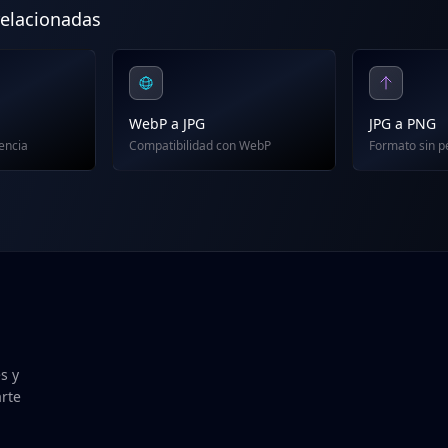
relacionadas
WebP a JPG
JPG a PNG
encia
Compatibilidad con WebP
Formato sin p
s y
arte