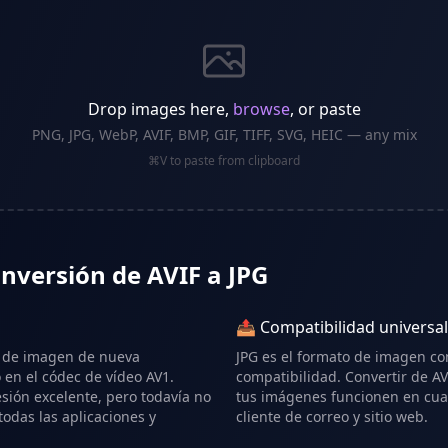
Drop images here,
browse
, or paste
PNG, JPG, WebP, AVIF, BMP, GIF, TIFF, SVG, HEIC — any mix
⌘V to paste from clipboard
onversión de AVIF a JPG
📤 Compatibilidad universal
o de imagen de nueva
JPG es el formato de imagen c
en el códec de vídeo AV1.
compatibilidad. Convertir de AV
ión excelente, pero todavía no
tus imágenes funcionen en cual
todas las aplicaciones y
cliente de correo y sitio web.