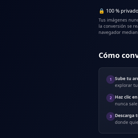
🔒 100 % privad
Tus imágenes nunca
la conversión se re
navegador mediant
Cómo conve
Sube tu ar
1
explorar tu
Haz clic e
2
nunca sale 
Descarga t
3
donde quie