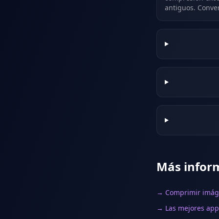
antiguos. Conver
Más infor
→ Comprimir imáge
→ Las mejores app