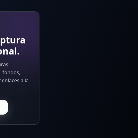
aptura
onal.
uras
— fondos,
 enlaces a la