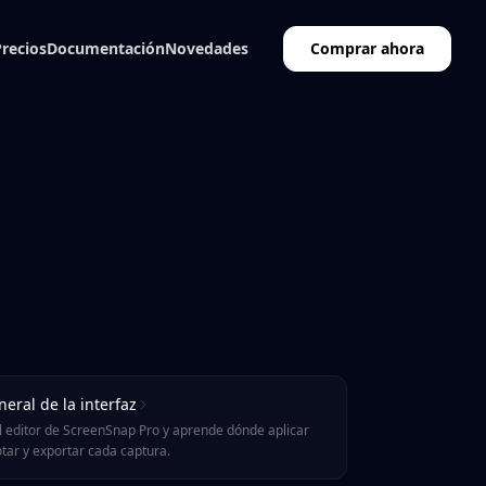
Precios
Documentación
Novedades
Comprar ahora
neral de la interfaz
l editor de ScreenSnap Pro y aprende dónde aplicar
otar y exportar cada captura.