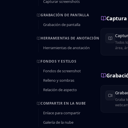
Capturar screenshots
GRABACIÓN DE PANTALLA
Captura
Grabación de pantalla
Captur
HERRAMIENTAS DE ANOTACIÓN
Todos l
Herramientas de anotación
área, ár
retardo
consejo
FONDOS Y ESTILOS
Fondos de screenshot
Grabació
Relleno y sombras
Relación de aspecto
Grabac
Graba t
COMPARTIR EN LA NUBE
webcam 
Enlace para compartir
Galería de la nube