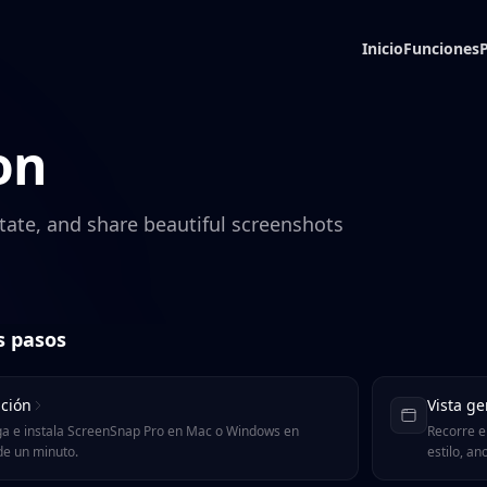
Inicio
Funciones
on
tate, and share beautiful screenshots
s pasos
ación
Vista ge
a e instala ScreenSnap Pro en Mac o Windows en
Recorre e
e un minuto.
estilo, an