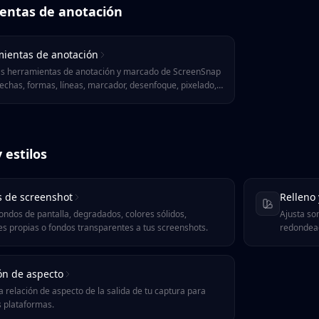
entas de anotación
ientas de anotación
as herramientas de anotación y marcado de ScreenSnap
lechas, formas, líneas, marcador, desenfoque, pixelado,
xto, llamadas, contadores, emojis y lápiz a mano alzada
tajos y consejos.
 estilos
 de screenshot
Relleno
ondos de pantalla, degradados, colores sólidos,
Ajusta so
s propias o fondos transparentes a tus screenshots.
redondead
ón de aspecto
a relación de aspecto de la salida de tu captura para
s plataformas.