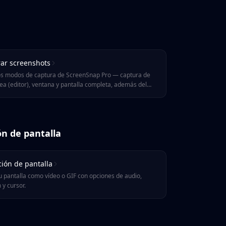
ar screenshots
os modos de captura de ScreenSnap Pro — captura de
ea (editor), ventana y pantalla completa, además del
 de captura — con sus atajos predeterminados y
s.
n de pantalla
ión de pantalla
u pantalla como vídeo o GIF con opciones de audio,
y cursor.