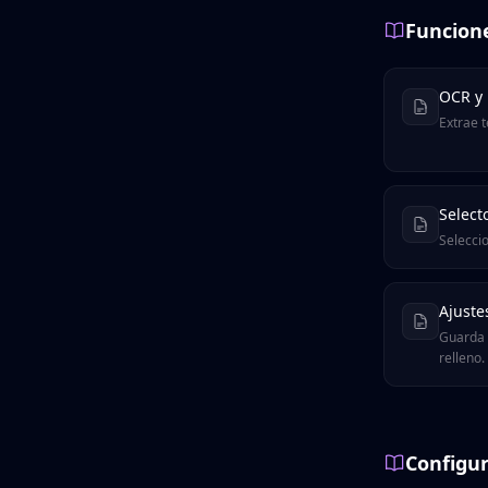
Funcion
OCR y 
Extrae t
Select
Seleccio
Ajuste
Guarda y
relleno.
Configu