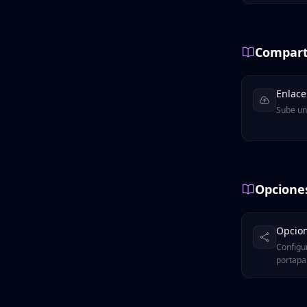
Compart
Enlace
Sube una
Opcione
Opcion
Configu
portapa