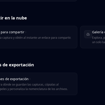
ir en la nube
 para compartir
Galería
 captura y obtén al instante un enlace para compartir.
Explora, p
un solo lu
s de exportación
es de exportación
ra dónde se guardan las capturas, cópialas al
peles y personaliza la nomenclatura de los archivos.