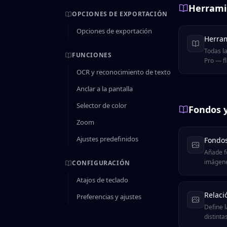
Herrami
OPCIONES DE EXPORTACIÓN
Opciones de exportación
Herram
Todas l
FUNCIONES
Pro — f
foco, te
OCR y reconocimiento de texto
— con a
Anclar a la pantalla
Selector de color
Fondos y
Zoom
Ajustes predefinidos
Fondos
Añade f
imágene
CONFIGURACIÓN
Atajos de teclado
Relaci
Preferencias y ajustes
Define l
distinta