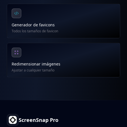
Generador de favicons
Todos los tamaños de favicon
Redimensionar imágenes
Ajustar a cualquier tamaño
Footer
ScreenSnap Pro