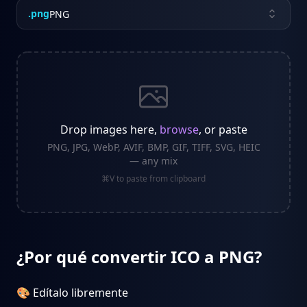
.
png
PNG
Drop images here,
browse
, or paste
PNG, JPG, WebP, AVIF, BMP, GIF, TIFF, SVG, HEIC
— any mix
⌘V to paste from clipboard
¿Por qué convertir ICO a PNG?
🎨 Edítalo libremente